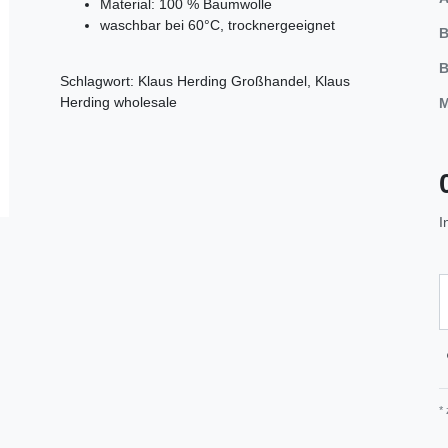
Material: 100 % Baumwolle
waschbar bei 60°C, trocknergeeignet
B
B
Schlagwort: Klaus Herding Großhandel, Klaus
Herding wholesale
M
I
*