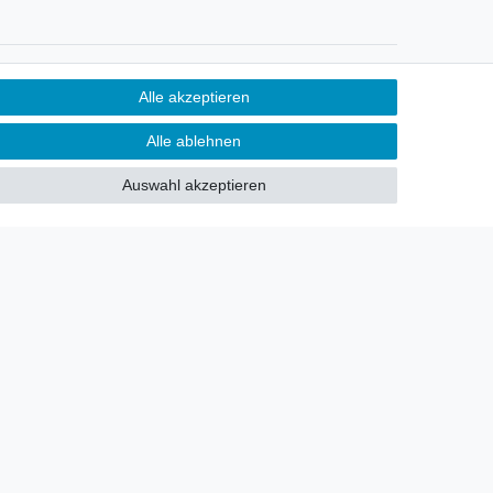
Newsletter
Alle akzeptieren
Sie möchten über neu eingetroffene
Alle ablehnen
Lagerware oder Neuheiten
allgemein informiert werden?
Auswahl akzeptieren
Dann melden Sie sich doch für
unseren Newsletter an.
Den Link finden Sie nachfolgend:
Newsletteranmeldung
!
akt