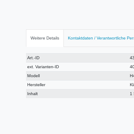
Weitere Details
Kontaktdaten / Verantwortliche Pe
Technisches
Wert
Art.-ID
4
Merkmal
ext. Varianten-ID
4
Modell
H
Hersteller
K
Inhalt
1 