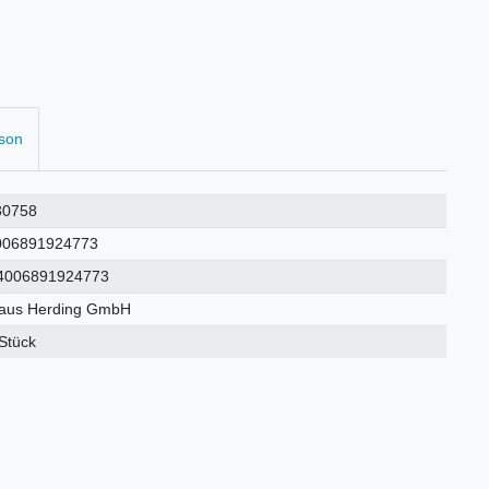
rson
30758
006891924773
4006891924773
laus Herding GmbH
Stück