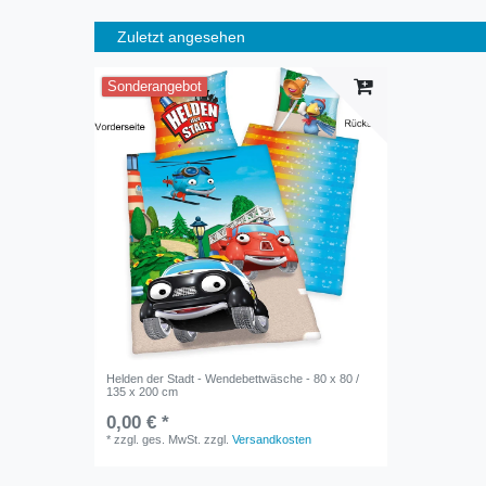
Zuletzt angesehen
Sonderangebot
Helden der Stadt - Wendebettwäsche - 80 x 80 /
135 x 200 cm
0,00 € *
*
zzgl. ges. MwSt.
zzgl.
Versandkosten