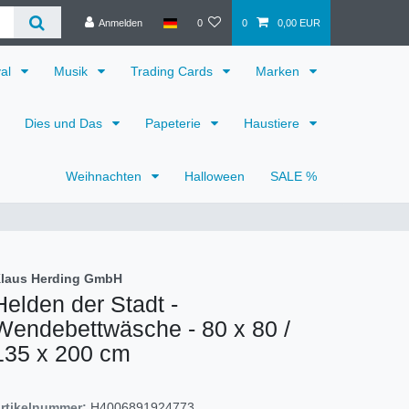
Anmelden
0
0
0,00 EUR
val
Musik
Trading Cards
Marken
Dies und Das
Papeterie
Haustiere
Weihnachten
Halloween
SALE %
laus Herding GmbH
Helden der Stadt -
Wendebettwäsche - 80 x 80 /
135 x 200 cm
rtikelnummer:
H4006891924773