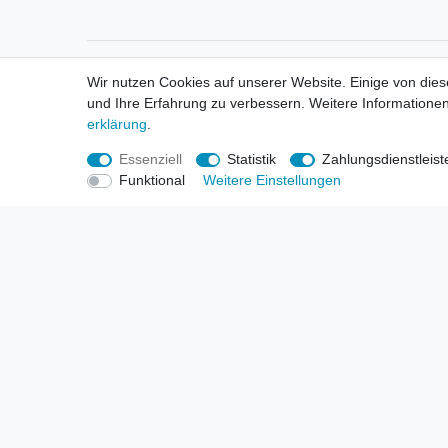
Informationen
Informa
Wir nutzen Cookies auf unserer Website. Einige von dies
Neukunden / New Accounts
Händl
und Ihre Erfahrung zu verbessern. Weitere Informationen
Zahlung
Produ
erklärung
.
Versandkosten
Mess
Entsorgungs- & Umweltbestimmungen
Über 
Essenziell
Statistik
Zahlungsdienstleist
Größentabellen
Hande
Funktional
Weitere Einstellungen
Kauf mit Rückgaberecht
Liefer
Unser Dropshipping Angebot
Gewer
Vorbestellungen Erklärung
Wide