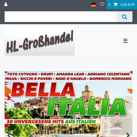
0
0,00 EUR
☰