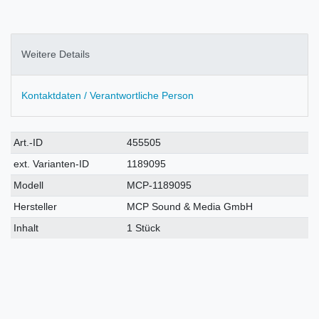
Weitere Details
Kontaktdaten / Verantwortliche Person
Technisches
Wert
Art.-ID
455505
Merkmal
ext. Varianten-ID
1189095
Modell
MCP-1189095
Hersteller
MCP Sound & Media GmbH
Inhalt
1 Stück