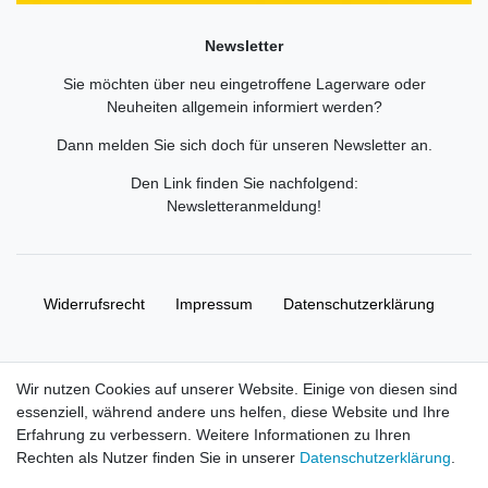
Newsletter
Sie möchten über neu eingetroffene Lagerware oder
Neuheiten allgemein informiert werden?
Dann melden Sie sich doch für unseren Newsletter an.
Den Link finden Sie nachfolgend:
Newsletteranmeldung
!
Widerrufs­recht
Impressum
Daten­schutz­erklärung
AGB
Kontakt
Wir nutzen Cookies auf unserer Website. Einige von diesen sind
essenziell, während andere uns helfen, diese Website und Ihre
© Copyright 2026 | Alle Rechte vorbehalten. HL-
Erfahrung zu verbessern. Weitere Informationen zu Ihren
Handelsgesellschaft mbH.
Rechten als Nutzer finden Sie in unserer
Daten­schutz­erklärung
.