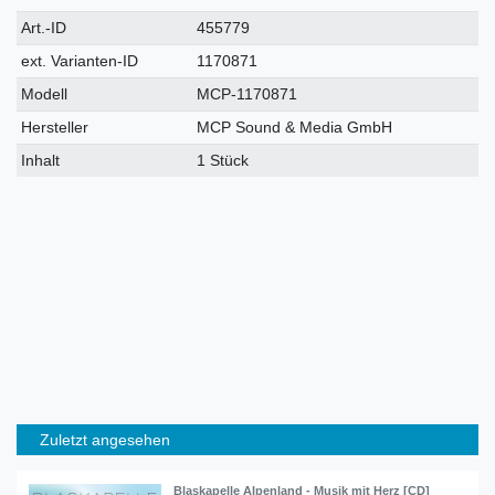
Technisches
Wert
Art.-ID
455779
Merkmal
ext. Varianten-ID
1170871
Modell
MCP-1170871
Hersteller
MCP Sound & Media GmbH
Inhalt
1 Stück
Zuletzt angesehen
Blaskapelle Alpenland - Musik mit Herz [CD]