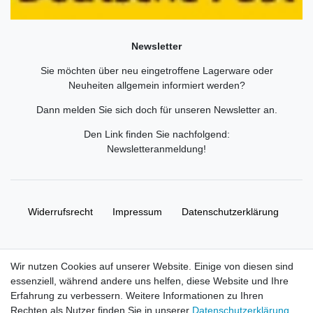
Newsletter
Sie möchten über neu eingetroffene Lagerware oder
Neuheiten allgemein informiert werden?
Dann melden Sie sich doch für unseren Newsletter an.
Den Link finden Sie nachfolgend:
Newsletteranmeldung
!
Widerrufs­recht
Impressum
Daten­schutz­erklärung
AGB
Kontakt
Wir nutzen Cookies auf unserer Website. Einige von diesen sind
essenziell, während andere uns helfen, diese Website und Ihre
© Copyright 2026 | Alle Rechte vorbehalten. HL-
Erfahrung zu verbessern. Weitere Informationen zu Ihren
Handelsgesellschaft mbH.
Rechten als Nutzer finden Sie in unserer
Daten­schutz­erklärung
.