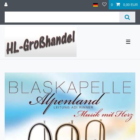
0
0,00 EUR
☰