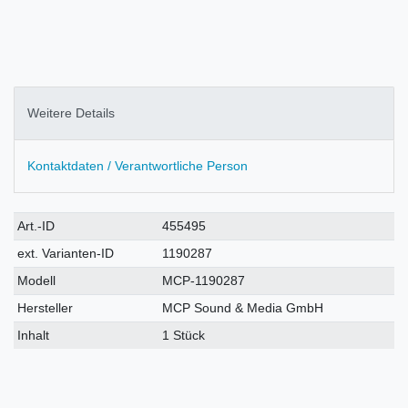
Weitere Details
Kontaktdaten / Verantwortliche Person
Technisches
Wert
Art.-ID
455495
Merkmal
ext. Varianten-ID
1190287
Modell
MCP-1190287
Hersteller
MCP Sound & Media GmbH
Inhalt
1 Stück