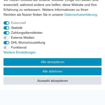
essenziell, während andere uns helfen, diese Website und Ihre
Erfahrung zu verbessern. Weitere Informationen zu Ihren
Rechten als Nutzer finden Sie in unserer
Daten­schutz­erklärung
.
Widerrufs­recht
Impressum
Daten­schutz­erklärung
Essenziell
Statistik
Zahlungsdienstleister
AGB
Kontakt
Externe Medien
DHL Wunschzustellung
© Copyright 2026 | Alle Rechte vorbehalten. HL-
Funktional
Handelsgesellschaft mbH.
Weitere Einstellungen
Alle Markennamen, Warenzeichen sowie sämtliche Produktbilder
Alle akzeptieren
und Beschreibungen sind Eigentum Ihrer rechtmäßigen
Eigentümer und dienen hier nur der Beschreibung.
Alle ablehnen
Preise nur für registrierte Händler, ansonsten zeigt der Shop 0,00
Auswahl akzeptieren
€
LEGO, das LEGO Logo, die Minifigur, DUPLO, LEGENDS OF
CHIMA, NINJAGO, BIONICLE, MINDSTORMS und MIXELS sind