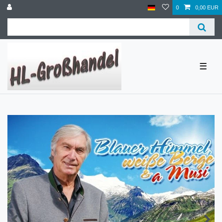
0
0,00 EUR
☰