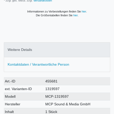
* zzgl. ges. MwSt. zzgl.
Versandkosten
Informationen zu Vorbestellungen finden Sie
hier
.
Die Größentabellen finden Sie
hier
.
Weitere Details
Kontaktdaten / Verantwortliche Person
Technisches
Wert
Art.-ID
455681
Merkmal
ext. Varianten-ID
1319597
Modell
MCP-1319597
Hersteller
MCP Sound & Media GmbH
Inhalt
1 Stück