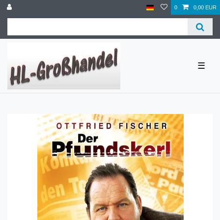
0
0,00 EUR
☰