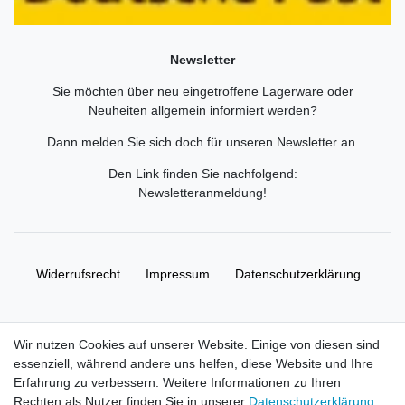
Newsletter
Sie möchten über neu eingetroffene Lagerware oder
Neuheiten allgemein informiert werden?
Dann melden Sie sich doch für unseren Newsletter an.
Den Link finden Sie nachfolgend:
Newsletteranmeldung
!
Widerrufs­recht
Impressum
Daten­schutz­erklärung
AGB
Kontakt
Wir nutzen Cookies auf unserer Website. Einige von diesen sind
essenziell, während andere uns helfen, diese Website und Ihre
© Copyright 2026 | Alle Rechte vorbehalten. HL-
Erfahrung zu verbessern. Weitere Informationen zu Ihren
Handelsgesellschaft mbH.
Rechten als Nutzer finden Sie in unserer
Daten­schutz­erklärung
.