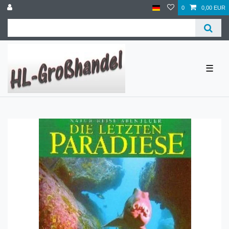
0
0,00 EUR
☰