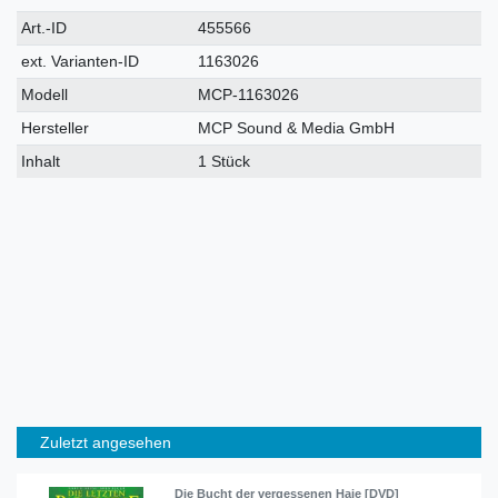
Technisches
Wert
Art.-ID
455566
Merkmal
ext. Varianten-ID
1163026
Modell
MCP-1163026
Hersteller
MCP Sound & Media GmbH
Inhalt
1 Stück
Zuletzt angesehen
Die Bucht der vergessenen Haie [DVD]