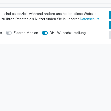
tionen
Wir versenden mit
en sind essenziell, während andere uns helfen, diese Website
erbund - rechtssicher verkaufen
 zu Ihren Rechten als Nutzer finden Sie in unserer
Daten­schutz­
kt-Kataloge
en
uns
er
Externe Medien
DHL Wunschzustellung
lsvertreter
anten
blicher Ankauf
rrufs­recht
Impressum
Daten­schutz­erklärung
AGB
Kont
gesellschaft mbH.