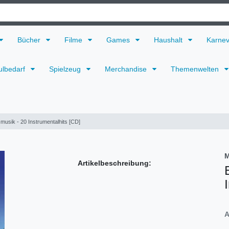
Bücher
Filme
Games
Haushalt
Karne
ulbedarf
Spielzeug
Merchandise
Themenwelten
musik - 20 Instrumentalhits [CD]
M
Artikelbeschreibung:
A