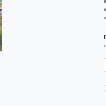
B
B
M
I
*