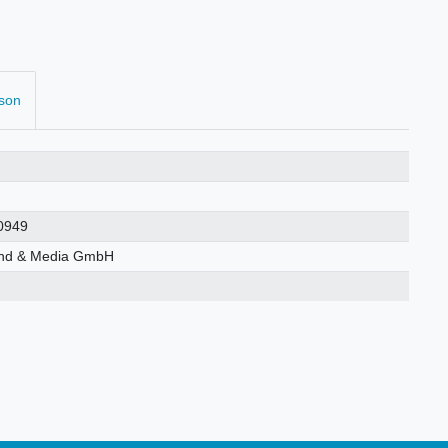
rson
0949
nd & Media GmbH