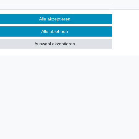
Newsletter
Alle akzeptieren
Sie möchten über neu eingetroffene
Alle ablehnen
Lagerware oder Neuheiten
allgemein informiert werden?
Auswahl akzeptieren
Dann melden Sie sich doch für
unseren Newsletter an.
Den Link finden Sie nachfolgend:
Newsletteranmeldung
!
akt