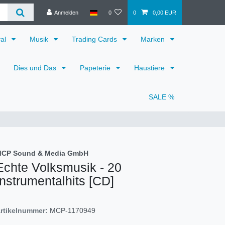
Anmelden
0
0
0,00 EUR
val
Musik
Trading Cards
Marken
Dies und Das
Papeterie
Haustiere
SALE %
CP Sound & Media GmbH
Echte Volksmusik - 20
Instrumentalhits [CD]
rtikelnummer:
MCP-1170949