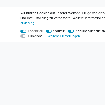
Informationen
Informa
Wir nutzen Cookies auf unserer Website. Einige von dies
Neukunden / New Accounts
Händl
und Ihre Erfahrung zu verbessern. Weitere Informationen
Zahlung
Produ
erklärung
.
Versandkosten
Mess
Entsorgungs- & Umweltbestimmungen
Über 
Essenziell
Statistik
Zahlungsdienstleist
Größentabellen
Hande
Funktional
Weitere Einstellungen
Kauf mit Rückgaberecht
Liefer
Unser Dropshipping Angebot
Gewer
Vorbestellungen Erklärung
Wide
© Copyright 2026 | Alle Rechte vorbehalten. HL-Handels