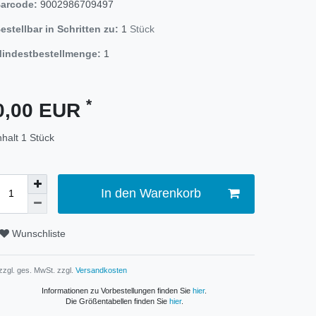
arcode:
9002986709497
estellbar in Schritten zu:
1
Stück
indestbestellmenge:
1
*
0,00 EUR
nhalt
1
Stück
In den Warenkorb
Wunschliste
 zzgl. ges. MwSt. zzgl.
Versandkosten
Informationen zu Vorbestellungen finden Sie
hier
.
Die Größentabellen finden Sie
hier
.