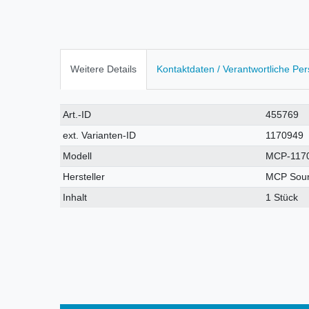
Weitere Details
Kontaktdaten / Verantwortliche Pe
Technisches
Wert
Art.-ID
455769
Merkmal
ext. Varianten-ID
1170949
Modell
MCP-117
Hersteller
MCP Sou
Inhalt
1 Stück