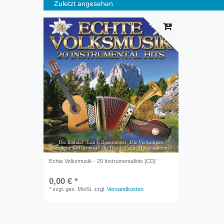
Zuletzt angesehen
Echte Volksmusik - 20 Instrumentalhits [CD]
0,00 € *
*
zzgl. ges. MwSt.
zzgl.
Versandkosten