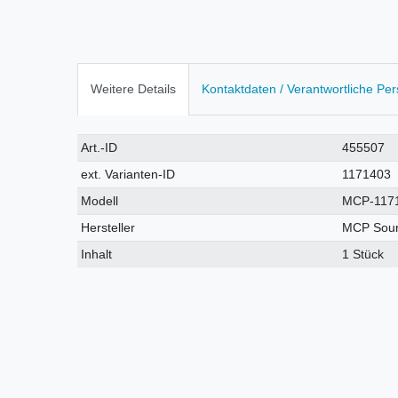
Weitere Details
Kontaktdaten / Verantwortliche Pe
Technisches
Wert
Art.-ID
455507
Merkmal
ext. Varianten-ID
1171403
Modell
MCP-117
Hersteller
MCP Sou
Inhalt
1 Stück