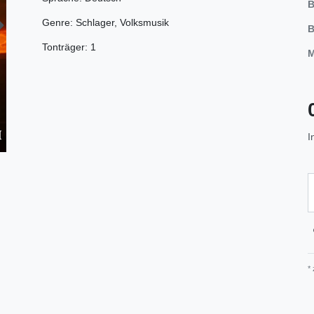
B
Genre: Schlager, Volksmusik
B
Tonträger: 1
M
I
*