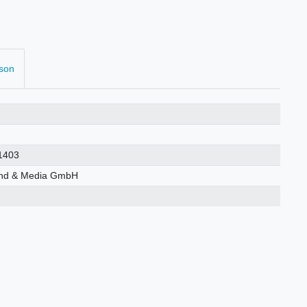
rson
1403
nd & Media GmbH