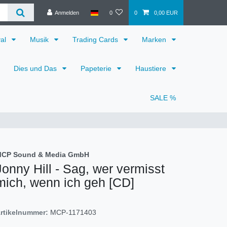
Anmelden
0
0
0,00 EUR
val
Musik
Trading Cards
Marken
Dies und Das
Papeterie
Haustiere
SALE %
CP Sound & Media GmbH
Jonny Hill - Sag, wer vermisst
mich, wenn ich geh [CD]
rtikelnummer:
MCP-1171403