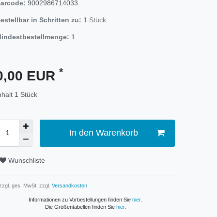
arcode:
9002986714033
estellbar in Schritten zu:
1
Stück
indestbestellmenge:
1
*
0,00 EUR
nhalt
1
Stück
In den Warenkorb
Wunschliste
 zzgl. ges. MwSt. zzgl.
Versandkosten
Informationen zu Vorbestellungen finden Sie
hier
.
Die Größentabellen finden Sie
hier
.