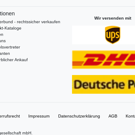
tionen
Wir versenden mit
erbund - rechtssicher verkaufen
kt-Kataloge
en
uns
lsvertreter
anten
blicher Ankauf
rrufs­recht
Impressum
Daten­schutz­erklärung
AGB
Kont
gesellschaft mbH.