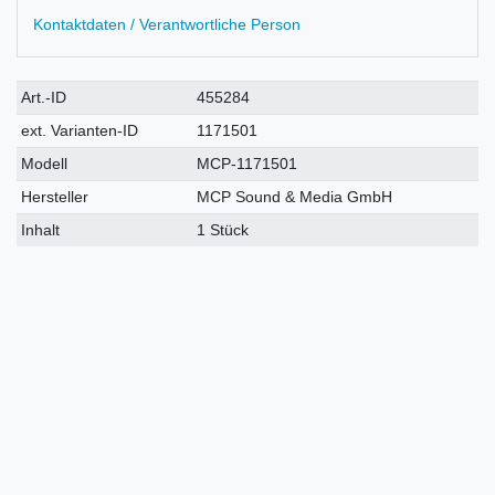
Kontaktdaten / Verantwortliche Person
Technisches
Wert
Art.-ID
455284
Merkmal
ext. Varianten-ID
1171501
Modell
MCP-1171501
Hersteller
MCP Sound & Media GmbH
Inhalt
1 Stück