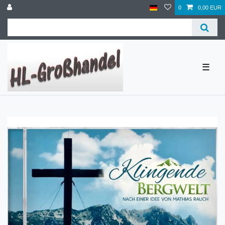
0
0,00 EUR
☰