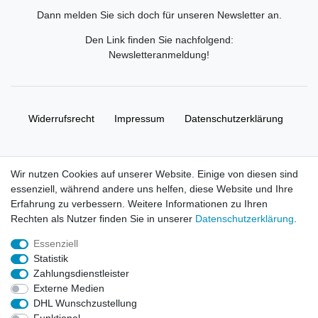
Dann melden Sie sich doch für unseren Newsletter an.
Den Link finden Sie nachfolgend:
Newsletteranmeldung
!
Widerrufs­recht
Impressum
Daten­schutz­erklärung
AGB
Kontakt
Wir nutzen Cookies auf unserer Website. Einige von diesen sind
essenziell, während andere uns helfen, diese Website und Ihre
© Copyright 2026 | Alle Rechte vorbehalten. HL-
Erfahrung zu verbessern. Weitere Informationen zu Ihren
Handelsgesellschaft mbH.
Rechten als Nutzer finden Sie in unserer
Daten­schutz­erklärung
.
Essenziell
Alle Markennamen, Warenzeichen sowie sämtliche Produktbilder
Statistik
und Beschreibungen sind Eigentum Ihrer rechtmäßigen
Zahlungsdienstleister
Eigentümer und dienen hier nur der Beschreibung.
Externe Medien
DHL Wunschzustellung
Preise nur für registrierte Händler, ansonsten zeigt der Shop 0,00