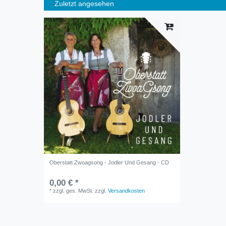
Zuletzt angesehen
Oberstatt Zwoagsong - Jodler Und Gesang - CD
0,00 € *
*
zzgl. ges. MwSt.
zzgl.
Versandkosten