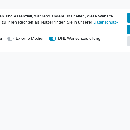
tionen
Wir versenden mit
en sind essenziell, während andere uns helfen, diese Website
erbund - rechtssicher verkaufen
 zu Ihren Rechten als Nutzer finden Sie in unserer
Daten­schutz­
kt-Kataloge
en
uns
er
Externe Medien
DHL Wunschzustellung
lsvertreter
anten
blicher Ankauf
rrufs­recht
Impressum
Daten­schutz­erklärung
AGB
Kont
gesellschaft mbH.