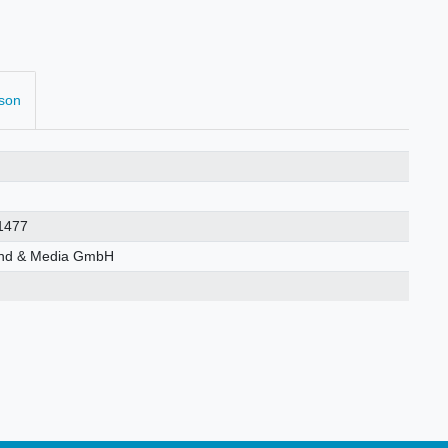
rson
1477
nd & Media GmbH