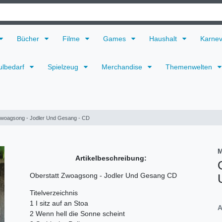
Bücher
Filme
Games
Haushalt
Karne
ulbedarf
Spielzeug
Merchandise
Themenwelten
Zwoagsong - Jodler Und Gesang - CD
M
Artikelbeschreibung:
Oberstatt Zwoagsong - Jodler Und Gesang CD
Titelverzeichnis
1 I sitz auf an Stoa
A
2 Wenn hell die Sonne scheint