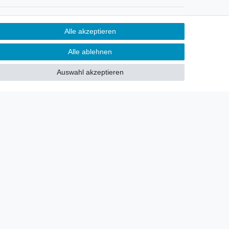
Newsletter
Alle akzeptieren
Sie möchten über neu eingetroffene
Alle ablehnen
Lagerware oder Neuheiten
allgemein informiert werden?
Auswahl akzeptieren
Dann melden Sie sich doch für
unseren Newsletter an.
Den Link finden Sie nachfolgend:
Newsletteranmeldung
!
akt