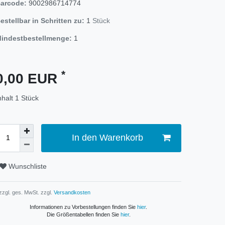
arcode:
9002986714774
estellbar in Schritten zu:
1
Stück
indestbestellmenge:
1
*
0,00 EUR
nhalt
1
Stück
In den Warenkorb
Wunschliste
 zzgl. ges. MwSt. zzgl.
Versandkosten
Informationen zu Vorbestellungen finden Sie
hier
.
Die Größentabellen finden Sie
hier
.