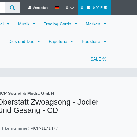
Anmelden
0
0
0,00 EUR
val
Musik
Trading Cards
Marken
Dies und Das
Papeterie
Haustiere
SALE %
CP Sound & Media GmbH
Oberstatt Zwoagsong - Jodler
Und Gesang - CD
rtikelnummer:
MCP-1171477