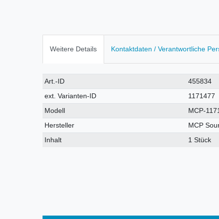
Weitere Details
Kontaktdaten / Verantwortliche Pe
Technisches
Wert
Art.-ID
455834
Merkmal
ext. Varianten-ID
1171477
Modell
MCP-117
Hersteller
MCP Sou
Inhalt
1 Stück