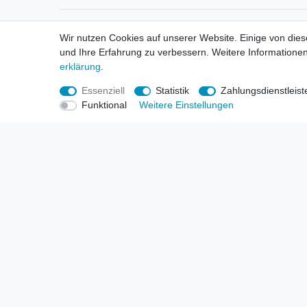
Informationen
Informa
Wir nutzen Cookies auf unserer Website. Einige von dies
Neukunden / New Accounts
Händl
und Ihre Erfahrung zu verbessern. Weitere Informationen
Zahlung
Produ
erklärung
.
Versandkosten
Mess
Entsorgungs- & Umweltbestimmungen
Über 
Essenziell
Statistik
Zahlungsdienstleist
Größentabellen
Hande
Funktional
Weitere Einstellungen
Kauf mit Rückgaberecht
Liefer
Unser Dropshipping Angebot
Gewer
Vorbestellungen Erklärung
Wide
© Copyright 2026 | Alle Rechte vorbehalten. HL-Handels