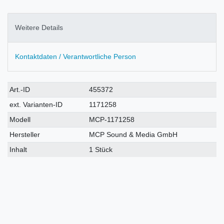
Weitere Details
Kontaktdaten / Verantwortliche Person
Technisches
Wert
Art.-ID
455372
Merkmal
ext. Varianten-ID
1171258
Modell
MCP-1171258
Hersteller
MCP Sound & Media GmbH
Inhalt
1 Stück