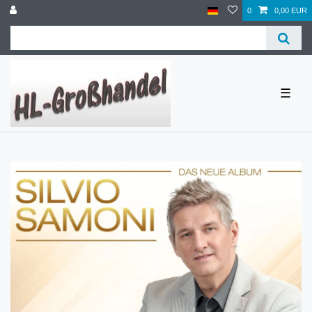
0
0,00 EUR
☰