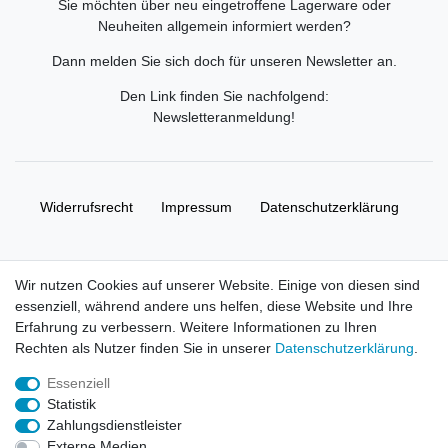
Sie möchten über neu eingetroffene Lagerware oder
Neuheiten allgemein informiert werden?
Dann melden Sie sich doch für unseren Newsletter an.
Den Link finden Sie nachfolgend:
Newsletteranmeldung
!
Widerrufs­recht
Impressum
Daten­schutz­erklärung
AGB
Kontakt
Wir nutzen Cookies auf unserer Website. Einige von diesen sind
essenziell, während andere uns helfen, diese Website und Ihre
© Copyright 2026 | Alle Rechte vorbehalten. HL-
Erfahrung zu verbessern. Weitere Informationen zu Ihren
Handelsgesellschaft mbH.
Rechten als Nutzer finden Sie in unserer
Daten­schutz­erklärung
.
Essenziell
Alle Markennamen, Warenzeichen sowie sämtliche Produktbilder
Statistik
und Beschreibungen sind Eigentum Ihrer rechtmäßigen
Zahlungsdienstleister
Eigentümer und dienen hier nur der Beschreibung.
Externe Medien