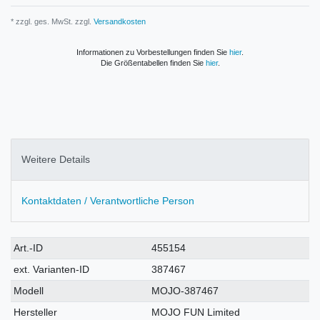
* zzgl. ges. MwSt. zzgl.
Versandkosten
Informationen zu Vorbestellungen finden Sie
hier
.
Die Größentabellen finden Sie
hier
.
Weitere Details
Kontaktdaten / Verantwortliche Person
Technisches
Wert
Art.-ID
455154
Merkmal
ext. Varianten-ID
387467
Modell
MOJO-387467
Hersteller
MOJO FUN Limited