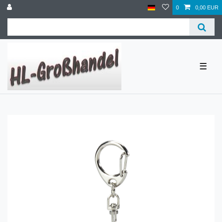
0
0,00 EUR
☰