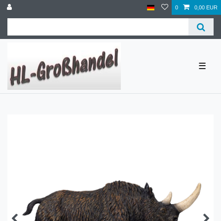
0
0,00 EUR
☰