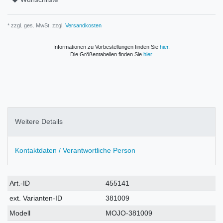
* zzgl. ges. MwSt. zzgl.
Versandkosten
Informationen zu Vorbestellungen finden Sie
hier
.
Die Größentabellen finden Sie
hier
.
Weitere Details
Kontaktdaten / Verantwortliche Person
Technisches
Wert
Art.-ID
455141
Merkmal
ext. Varianten-ID
381009
Modell
MOJO-381009