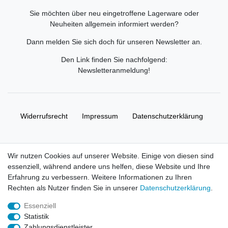
Sie möchten über neu eingetroffene Lagerware oder
Neuheiten allgemein informiert werden?
Dann melden Sie sich doch für unseren Newsletter an.
Den Link finden Sie nachfolgend:
Newsletteranmeldung
!
Widerrufs­recht
Impressum
Daten­schutz­erklärung
AGB
Kontakt
Wir nutzen Cookies auf unserer Website. Einige von diesen sind
essenziell, während andere uns helfen, diese Website und Ihre
© Copyright 2026 | Alle Rechte vorbehalten. HL-
Erfahrung zu verbessern. Weitere Informationen zu Ihren
Handelsgesellschaft mbH.
Rechten als Nutzer finden Sie in unserer
Daten­schutz­erklärung
.
Essenziell
Alle Markennamen, Warenzeichen sowie sämtliche Produktbilder
Statistik
und Beschreibungen sind Eigentum Ihrer rechtmäßigen
Zahlungsdienstleister