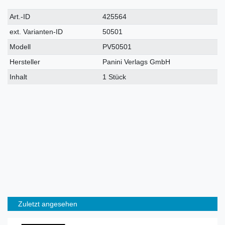
Technisches
Wert
Art.-ID
425564
Merkmal
ext. Varianten-ID
50501
Modell
PV50501
Hersteller
Panini Verlags GmbH
Inhalt
1 Stück
Zuletzt angesehen