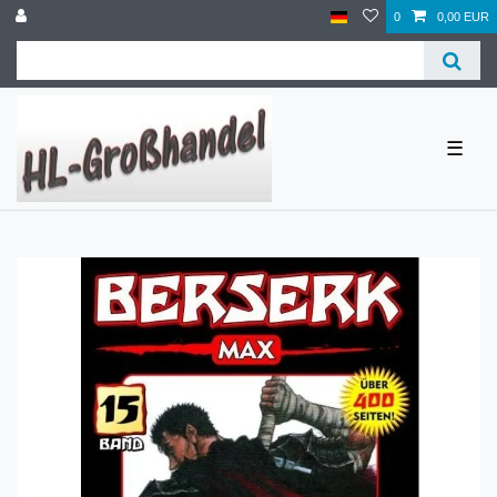
0
0,00 EUR
☰