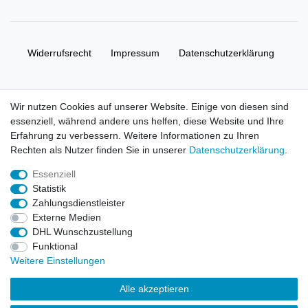
Widerrufs­recht
Impressum
Daten­schutz­erklärung
AGB
Kontakt
Wir nutzen Cookies auf unserer Website. Einige von diesen sind
essenziell, während andere uns helfen, diese Website und Ihre
© Copyright 2026 | Alle Rechte vorbehalten. HL-
Erfahrung zu verbessern. Weitere Informationen zu Ihren
Handelsgesellschaft mbH.
Rechten als Nutzer finden Sie in unserer
Daten­schutz­erklärung
.
Essenziell
Alle Markennamen, Warenzeichen sowie sämtliche Produktbilder
Statistik
und Beschreibungen sind Eigentum Ihrer rechtmäßigen
Zahlungsdienstleister
Eigentümer und dienen hier nur der Beschreibung.
Externe Medien
DHL Wunschzustellung
Preise nur für registrierte Händler, ansonsten zeigt der Shop 0,00
Funktional
€
Weitere Einstellungen
LEGO, das LEGO Logo, die Minifigur, DUPLO, LEGENDS OF
Alle akzeptieren
CHIMA, NINJAGO, BIONICLE, MINDSTORMS und MIXELS sind
urheberrechtlich geschützte Markenzeichen der LEGO Gruppe.