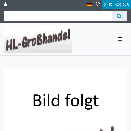
0
0,00 EUR
☰