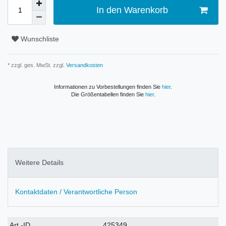
In den Warenkorb
Wunschliste
* zzgl. ges. MwSt. zzgl.
Versandkosten
Informationen zu Vorbestellungen finden Sie
hier
.
Die Größentabellen finden Sie
hier
.
Weitere Details
Kontaktdaten / Verantwortliche Person
Technisches
Wert
Art.-ID
425349