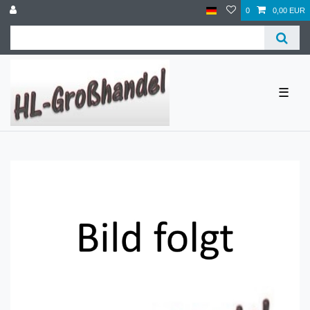
0
0,00 EUR
☰