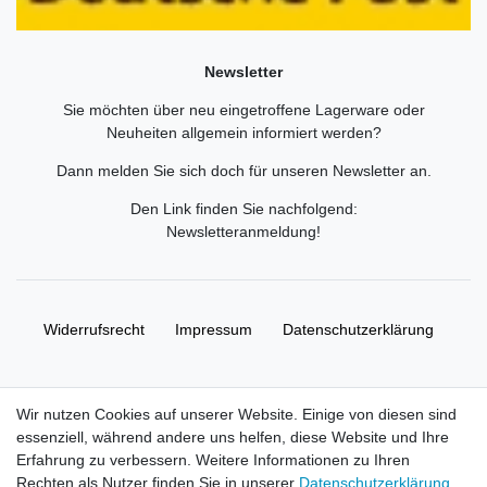
Newsletter
Sie möchten über neu eingetroffene Lagerware oder
Neuheiten allgemein informiert werden?
Dann melden Sie sich doch für unseren Newsletter an.
Den Link finden Sie nachfolgend:
Newsletteranmeldung
!
Widerrufs­recht
Impressum
Daten­schutz­erklärung
AGB
Kontakt
Wir nutzen Cookies auf unserer Website. Einige von diesen sind
essenziell, während andere uns helfen, diese Website und Ihre
© Copyright 2026 | Alle Rechte vorbehalten. HL-
Erfahrung zu verbessern. Weitere Informationen zu Ihren
Handelsgesellschaft mbH.
Rechten als Nutzer finden Sie in unserer
Daten­schutz­erklärung
.