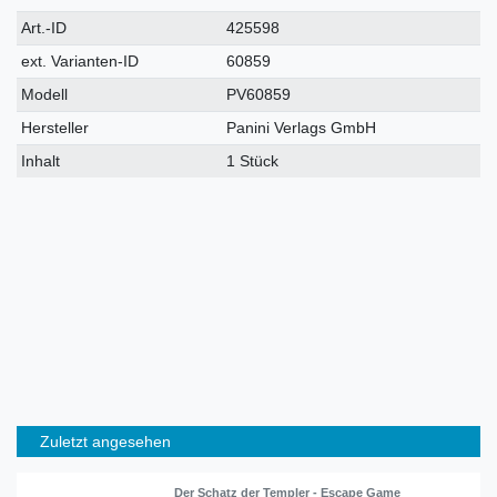
Technisches
Wert
Art.-ID
425598
Merkmal
ext. Varianten-ID
60859
Modell
PV60859
Hersteller
Panini Verlags GmbH
Inhalt
1 Stück
Zuletzt angesehen
Der Schatz der Templer - Escape Game