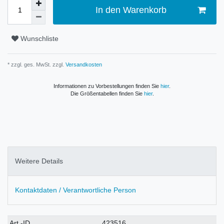
In den Warenkorb
Wunschliste
* zzgl. ges. MwSt. zzgl.
Versandkosten
Informationen zu Vorbestellungen finden Sie
hier
.
Die Größentabellen finden Sie
hier
.
Weitere Details
Kontaktdaten / Verantwortliche Person
Technisches
Wert
Art.-ID
423516