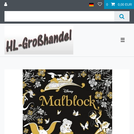
0
0,00 EUR
☰