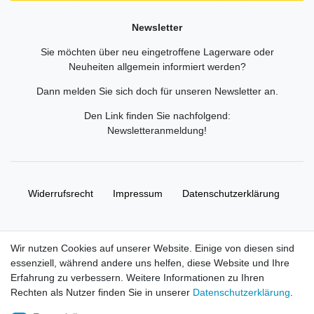
Newsletter
Sie möchten über neu eingetroffene Lagerware oder
Neuheiten allgemein informiert werden?
Dann melden Sie sich doch für unseren Newsletter an.
Den Link finden Sie nachfolgend:
Newsletteranmeldung
!
Widerrufs­recht
Impressum
Daten­schutz­erklärung
AGB
Kontakt
Wir nutzen Cookies auf unserer Website. Einige von diesen sind
essenziell, während andere uns helfen, diese Website und Ihre
© Copyright 2026 | Alle Rechte vorbehalten. HL-
Erfahrung zu verbessern. Weitere Informationen zu Ihren
Handelsgesellschaft mbH.
Rechten als Nutzer finden Sie in unserer
Daten­schutz­erklärung
.