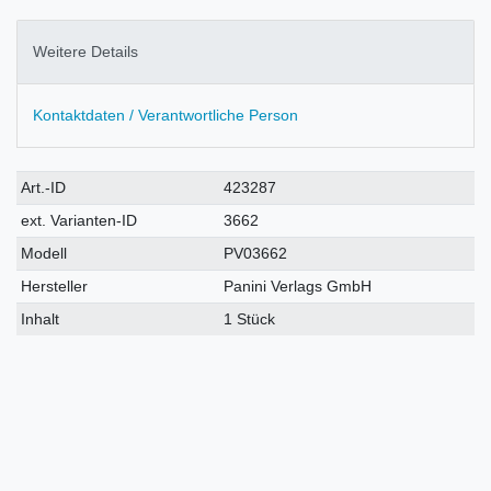
Weitere Details
Kontaktdaten / Verantwortliche Person
Technisches
Wert
Art.-ID
423287
Merkmal
ext. Varianten-ID
3662
Modell
PV03662
Hersteller
Panini Verlags GmbH
Inhalt
1 Stück