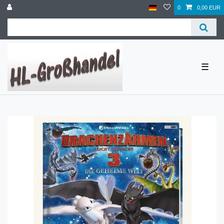
0
0,00 EUR
☰