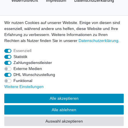
Widerrufs­recht
Impressum
Daten­schutz­erklärung
AGB
Kontakt
Wir nutzen Cookies auf unserer Website. Einige von diesen sind
essenziell, während andere uns helfen, diese Website und Ihre
© Copyright 2026 | Alle Rechte vorbehalten. HL-
Erfahrung zu verbessern. Weitere Informationen zu Ihren
Handelsgesellschaft mbH.
Rechten als Nutzer finden Sie in unserer
Daten­schutz­erklärung
.
Essenziell
Alle Markennamen, Warenzeichen sowie sämtliche Produktbilder
Statistik
und Beschreibungen sind Eigentum Ihrer rechtmäßigen
Zahlungsdienstleister
Eigentümer und dienen hier nur der Beschreibung.
Externe Medien
DHL Wunschzustellung
Preise nur für registrierte Händler, ansonsten zeigt der Shop 0,00
Funktional
€
Weitere Einstellungen
LEGO, das LEGO Logo, die Minifigur, DUPLO, LEGENDS OF
Alle akzeptieren
CHIMA, NINJAGO, BIONICLE, MINDSTORMS und MIXELS sind
urheberrechtlich geschützte Markenzeichen der LEGO Gruppe.
Alle ablehnen
©2022 The LEGO Group
Auswahl akzeptieren