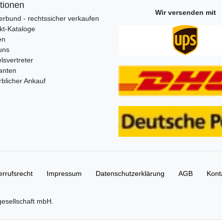
tionen
Wir versenden mit
erbund - rechtssicher verkaufen
kt-Kataloge
en
uns
lsvertreter
anten
blicher Ankauf
rrufs­recht
Impressum
Daten­schutz­erklärung
AGB
Kont
gesellschaft mbH.