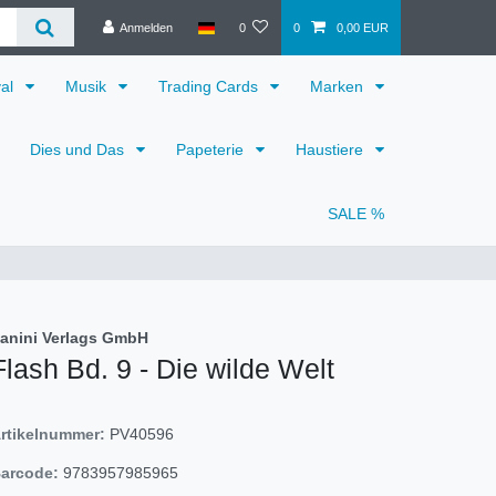
Anmelden
0
0
0,00 EUR
val
Musik
Trading Cards
Marken
Dies und Das
Papeterie
Haustiere
SALE %
anini Verlags GmbH
Flash Bd. 9 - Die wilde Welt
rtikelnummer:
PV40596
arcode:
9783957985965