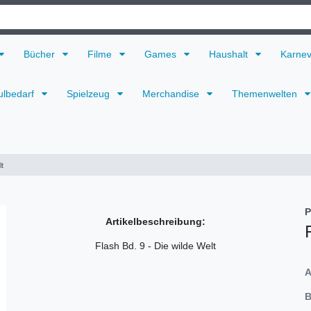
Bücher
Filme
Games
Haushalt
Karne
ulbedarf
Spielzeug
Merchandise
Themenwelten
lt
P
Artikelbeschreibung:
Flash Bd. 9 - Die wilde Welt
A
B