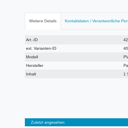
Weitere Details
Kontaktdaten / Verantwortliche Pe
Technisches
Wert
Art.-ID
4
Merkmal
ext. Varianten-ID
4
Modell
P
Hersteller
Pa
Inhalt
1 
Zuletzt angesehen