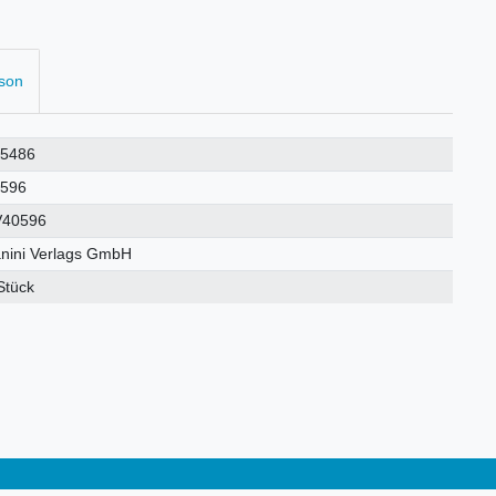
rson
25486
0596
V40596
nini Verlags GmbH
Stück