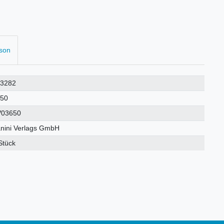
rson
23282
650
V03650
nini Verlags GmbH
Stück