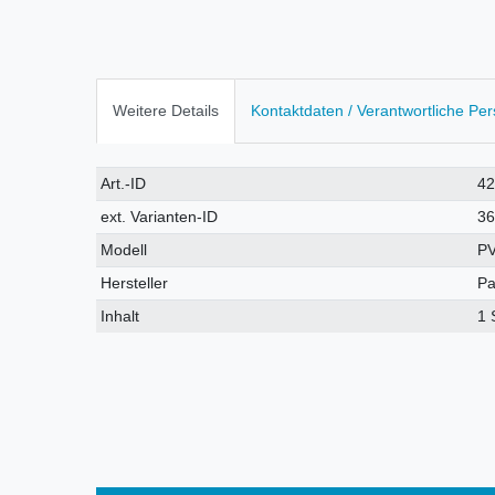
Weitere Details
Kontaktdaten / Verantwortliche Pe
Technisches
Wert
Art.-ID
4
Merkmal
ext. Varianten-ID
3
Modell
P
Hersteller
Pa
Inhalt
1 