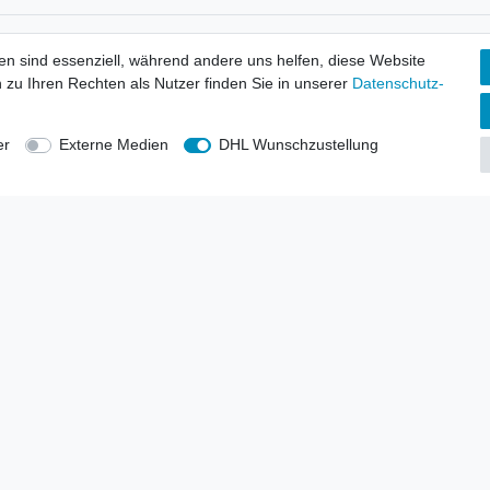
tionen
Wir versenden mit
en sind essenziell, während andere uns helfen, diese Website
erbund - rechtssicher verkaufen
 zu Ihren Rechten als Nutzer finden Sie in unserer
Daten­schutz­
kt-Kataloge
en
uns
er
Externe Medien
DHL Wunschzustellung
lsvertreter
anten
blicher Ankauf
rrufs­recht
Impressum
Daten­schutz­erklärung
AGB
Kont
gesellschaft mbH.