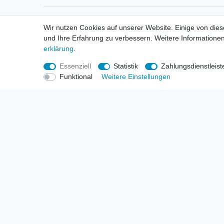
Informationen
Informa
Wir nutzen Cookies auf unserer Website. Einige von dies
Neukunden / New Accounts
Händl
und Ihre Erfahrung zu verbessern. Weitere Informationen
Zahlung
Produ
erklärung
.
Versandkosten
Mess
Entsorgungs- & Umweltbestimmungen
Über 
Essenziell
Statistik
Zahlungsdienstleist
Größentabellen
Hande
Funktional
Weitere Einstellungen
Kauf mit Rückgaberecht
Liefer
Unser Dropshipping Angebot
Gewer
Vorbestellungen Erklärung
Wide
© Copyright 2026 | Alle Rechte vorbehalten. HL-Handels