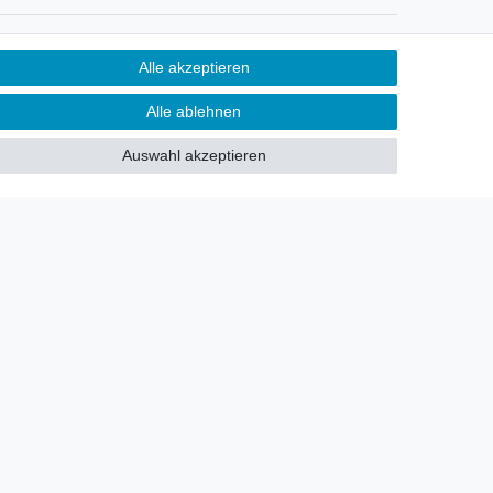
Newsletter
Alle akzeptieren
Sie möchten über neu eingetroffene
Alle ablehnen
Lagerware oder Neuheiten
allgemein informiert werden?
Auswahl akzeptieren
Dann melden Sie sich doch für
unseren Newsletter an.
Den Link finden Sie nachfolgend:
Newsletteranmeldung
!
akt