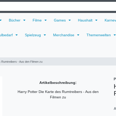
Bücher
Filme
Games
Haushalt
Karne
ulbedarf
Spielzeug
Merchandise
Themenwelten
s Rumtreibers - Aus den Filmen zu
P
Artikelbeschreibung:
Harry Potter Die Karte des Rumtreibers - Aus den
Filmen zu
A