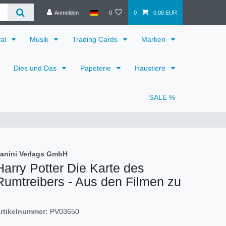
Anmelden
0
0
0,00 EUR
val
Musik
Trading Cards
Marken
Dies und Das
Papeterie
Haustiere
SALE %
anini Verlags GmbH
Harry Potter Die Karte des
Rumtreibers - Aus den Filmen zu
rtikelnummer:
PV03650