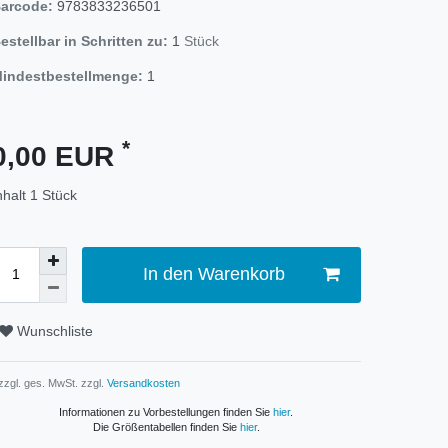
arcode:
9783833236501
estellbar in Schritten zu:
1
Stück
indestbestellmenge:
1
*
0,00 EUR
nhalt
1
Stück
In den Warenkorb
Wunschliste
 zzgl. ges. MwSt. zzgl.
Versandkosten
Informationen zu Vorbestellungen finden Sie
hier
.
Die Größentabellen finden Sie
hier
.