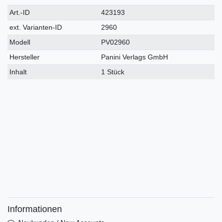
Technisches
Wert
Art.-ID
423193
Merkmal
ext. Varianten-ID
2960
Modell
PV02960
Hersteller
Panini Verlags GmbH
Inhalt
1 Stück
Informationen