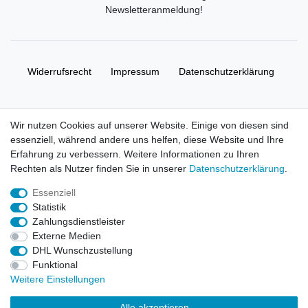
Newsletteranmeldung
!
Widerrufs­recht
Impressum
Daten­schutz­erklärung
AGB
Kontakt
Wir nutzen Cookies auf unserer Website. Einige von diesen sind
essenziell, während andere uns helfen, diese Website und Ihre
© Copyright 2026 | Alle Rechte vorbehalten. HL-
Erfahrung zu verbessern. Weitere Informationen zu Ihren
Handelsgesellschaft mbH.
Rechten als Nutzer finden Sie in unserer
Daten­schutz­erklärung
.
Essenziell
Alle Markennamen, Warenzeichen sowie sämtliche Produktbilder
Statistik
und Beschreibungen sind Eigentum Ihrer rechtmäßigen
Zahlungsdienstleister
Eigentümer und dienen hier nur der Beschreibung.
Externe Medien
DHL Wunschzustellung
Preise nur für registrierte Händler, ansonsten zeigt der Shop 0,00
Funktional
€
Weitere Einstellungen
LEGO, das LEGO Logo, die Minifigur, DUPLO, LEGENDS OF
Alle akzeptieren