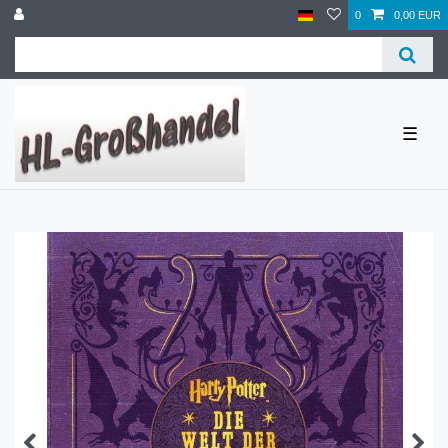
0
0,00 EUR
☰