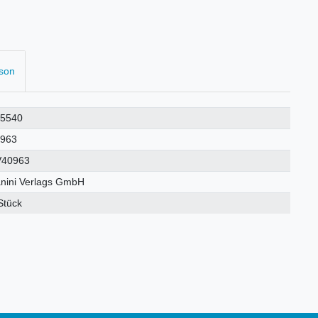
rson
25540
0963
V40963
nini Verlags GmbH
Stück