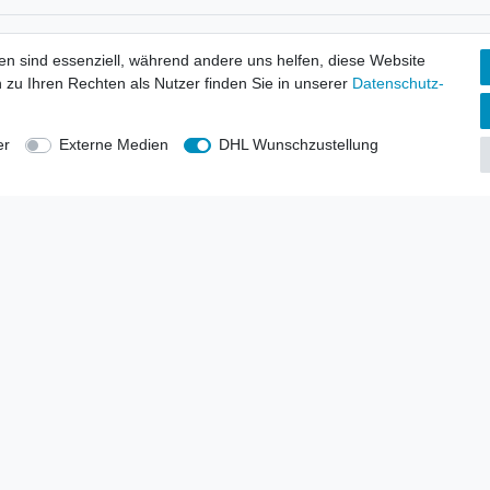
tionen
Wir versenden mit
en sind essenziell, während andere uns helfen, diese Website
erbund - rechtssicher verkaufen
 zu Ihren Rechten als Nutzer finden Sie in unserer
Daten­schutz­
kt-Kataloge
en
uns
er
Externe Medien
DHL Wunschzustellung
lsvertreter
anten
blicher Ankauf
rrufs­recht
Impressum
Daten­schutz­erklärung
AGB
Kont
gesellschaft mbH.