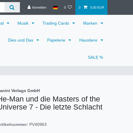
Anmelden
0
0
0,00 EUR
val
Musik
Trading Cards
Marken
Dies und Das
Papeterie
Haustiere
SALE %
anini Verlags GmbH
He-Man und die Masters of the
Universe 7 - Die letzte Schlacht
rtikelnummer:
PV40963