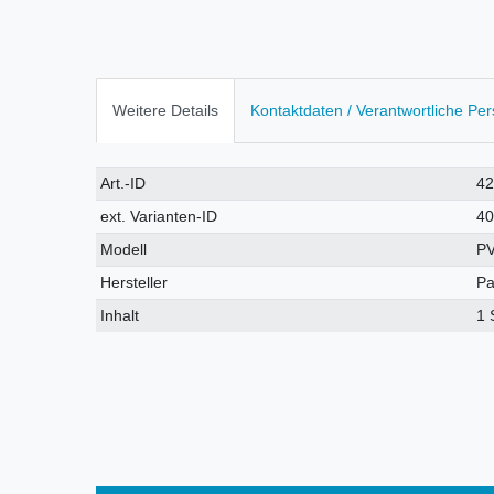
Weitere Details
Kontaktdaten / Verantwortliche Pe
Technisches
Wert
Art.-ID
4
Merkmal
ext. Varianten-ID
4
Modell
P
Hersteller
Pa
Inhalt
1 