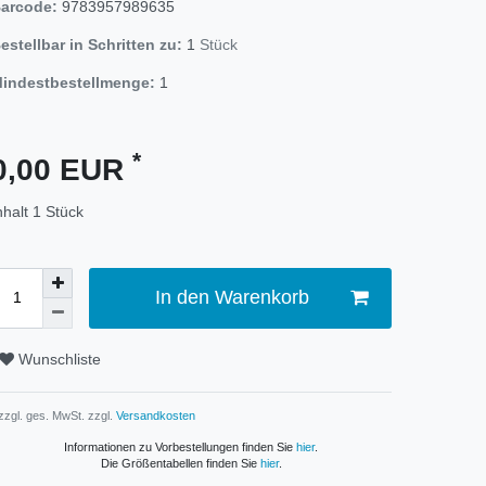
arcode:
9783957989635
estellbar in Schritten zu:
1
Stück
indestbestellmenge:
1
*
0,00 EUR
nhalt
1
Stück
In den Warenkorb
Wunschliste
 zzgl. ges. MwSt. zzgl.
Versandkosten
Informationen zu Vorbestellungen finden Sie
hier
.
Die Größentabellen finden Sie
hier
.