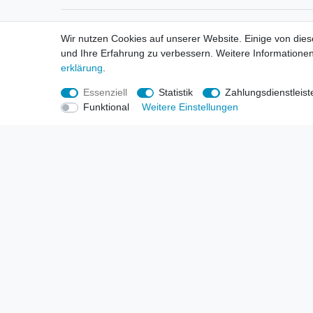
Informationen
Informa
Wir nutzen Cookies auf unserer Website. Einige von dies
Neukunden / New Accounts
Händl
und Ihre Erfahrung zu verbessern. Weitere Informationen
Zahlung
Produ
erklärung
.
Versandkosten
Mess
Entsorgungs- & Umweltbestimmungen
Über 
Essenziell
Statistik
Zahlungsdienstleist
Größentabellen
Hande
Funktional
Weitere Einstellungen
Kauf mit Rückgaberecht
Liefer
Unser Dropshipping Angebot
Gewer
Vorbestellungen Erklärung
Wide
© Copyright 2026 | Alle Rechte vorbehalten. HL-Handels