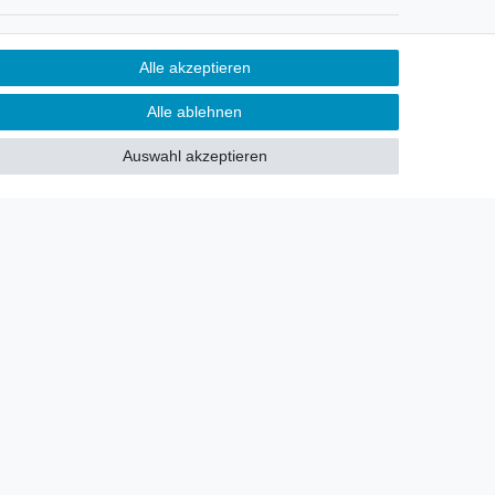
Newsletter
Alle akzeptieren
Sie möchten über neu eingetroffene
Alle ablehnen
Lagerware oder Neuheiten
allgemein informiert werden?
Auswahl akzeptieren
Dann melden Sie sich doch für
unseren Newsletter an.
Den Link finden Sie nachfolgend:
Newsletteranmeldung
!
akt