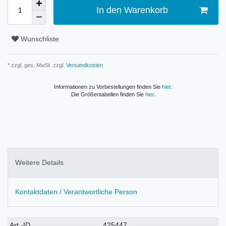
In den Warenkorb
Wunschliste
* zzgl. ges. MwSt. zzgl.
Versandkosten
Informationen zu Vorbestellungen finden Sie
hier
.
Die Größentabellen finden Sie
hier
.
Weitere Details
Kontaktdaten / Verantwortliche Person
Technisches
Wert
Art.-ID
425447