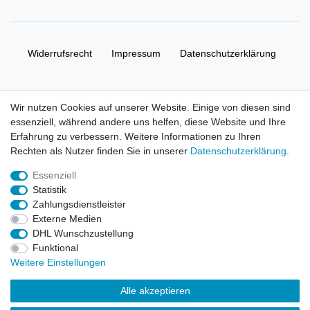
Widerrufs­recht
Impressum
Daten­schutz­erklärung
AGB
Kontakt
Wir nutzen Cookies auf unserer Website. Einige von diesen sind
essenziell, während andere uns helfen, diese Website und Ihre
© Copyright 2026 | Alle Rechte vorbehalten. HL-
Erfahrung zu verbessern. Weitere Informationen zu Ihren
Handelsgesellschaft mbH.
Rechten als Nutzer finden Sie in unserer
Daten­schutz­erklärung
.
Essenziell
Alle Markennamen, Warenzeichen sowie sämtliche Produktbilder
Statistik
und Beschreibungen sind Eigentum Ihrer rechtmäßigen
Zahlungsdienstleister
Eigentümer und dienen hier nur der Beschreibung.
Externe Medien
DHL Wunschzustellung
Preise nur für registrierte Händler, ansonsten zeigt der Shop 0,00
Funktional
€
Weitere Einstellungen
LEGO, das LEGO Logo, die Minifigur, DUPLO, LEGENDS OF
Alle akzeptieren
CHIMA, NINJAGO, BIONICLE, MINDSTORMS und MIXELS sind
urheberrechtlich geschützte Markenzeichen der LEGO Gruppe.