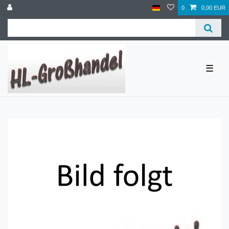
0
0,00 EUR
☰