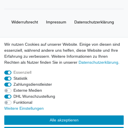
Widerrufs­recht
Impressum
Daten­schutz­erklärung
AGB
Kontakt
Wir nutzen Cookies auf unserer Website. Einige von diesen sind
essenziell, während andere uns helfen, diese Website und Ihre
© Copyright 2026 | Alle Rechte vorbehalten. HL-
Erfahrung zu verbessern. Weitere Informationen zu Ihren
Handelsgesellschaft mbH.
Rechten als Nutzer finden Sie in unserer
Daten­schutz­erklärung
.
Essenziell
Alle Markennamen, Warenzeichen sowie sämtliche Produktbilder
Statistik
und Beschreibungen sind Eigentum Ihrer rechtmäßigen
Zahlungsdienstleister
Eigentümer und dienen hier nur der Beschreibung.
Externe Medien
DHL Wunschzustellung
Preise nur für registrierte Händler, ansonsten zeigt der Shop 0,00
Funktional
€
Weitere Einstellungen
LEGO, das LEGO Logo, die Minifigur, DUPLO, LEGENDS OF
Alle akzeptieren
CHIMA, NINJAGO, BIONICLE, MINDSTORMS und MIXELS sind
urheberrechtlich geschützte Markenzeichen der LEGO Gruppe.