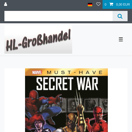
0
0,00 EUR
☰