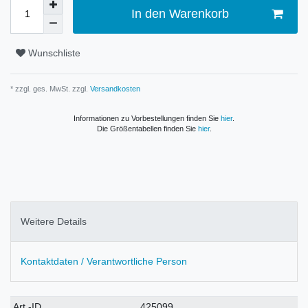
In den Warenkorb
Wunschliste
* zzgl. ges. MwSt. zzgl.
Versandkosten
Informationen zu Vorbestellungen finden Sie
hier
.
Die Größentabellen finden Sie
hier
.
Weitere Details
Kontaktdaten / Verantwortliche Person
Technisches
Wert
Art.-ID
425099