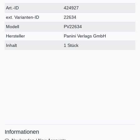
Technisches
Wert
Art.-ID
424927
Merkmal
ext. Varianten-ID
22634
Modell
PV22634
Hersteller
Panini Verlags GmbH
Inhalt
1 Stück
Informationen