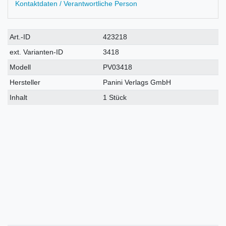
Kontaktdaten / Verantwortliche Person
Technisches
Wert
Art.-ID
423218
Merkmal
ext. Varianten-ID
3418
Modell
PV03418
Hersteller
Panini Verlags GmbH
Inhalt
1 Stück