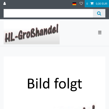
0
0,00 EUR
☰