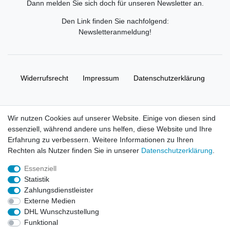
Dann melden Sie sich doch für unseren Newsletter an.
Den Link finden Sie nachfolgend:
Newsletteranmeldung
!
Widerrufs­recht
Impressum
Daten­schutz­erklärung
AGB
Kontakt
Wir nutzen Cookies auf unserer Website. Einige von diesen sind
essenziell, während andere uns helfen, diese Website und Ihre
© Copyright 2026 | Alle Rechte vorbehalten. HL-
Erfahrung zu verbessern. Weitere Informationen zu Ihren
Handelsgesellschaft mbH.
Rechten als Nutzer finden Sie in unserer
Daten­schutz­erklärung
.
Essenziell
Alle Markennamen, Warenzeichen sowie sämtliche Produktbilder
Statistik
und Beschreibungen sind Eigentum Ihrer rechtmäßigen
Zahlungsdienstleister
Eigentümer und dienen hier nur der Beschreibung.
Externe Medien
DHL Wunschzustellung
Preise nur für registrierte Händler, ansonsten zeigt der Shop 0,00
Funktional
€