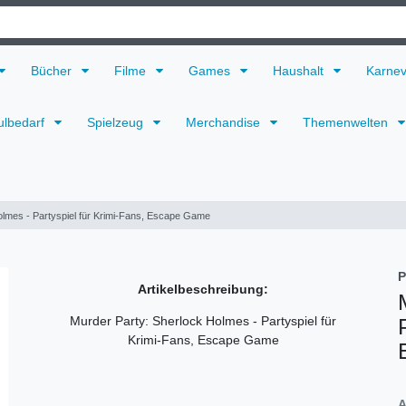
Bücher
Filme
Games
Haushalt
Karne
ulbedarf
Spielzeug
Merchandise
Themenwelten
olmes - Partyspiel für Krimi-Fans, Escape Game
P
Artikelbeschreibung:
Murder Party: Sherlock Holmes - Partyspiel für
Krimi-Fans, Escape Game
A