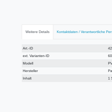
Weitere Details
Kontaktdaten / Verantwortliche Pe
Technisches
Wert
Art.-ID
4
Merkmal
ext. Varianten-ID
6
Modell
P
Hersteller
Pa
Inhalt
1 