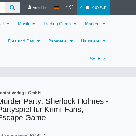
Anmelden
0
0
0,00 EUR
val
Musik
Trading Cards
Marken
Dies und Das
Papeterie
Haustiere
SALE %
anini Verlags GmbH
Murder Party: Sherlock Holmes -
Partyspiel für Krimi-Fans,
Escape Game
rtikelnummer:
PV60878