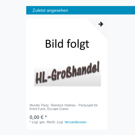
Zuletzt angesehen
Murder Party: Sherlock Holmes - Partyspiel für
Krimi-Fans, Escape Game
0,00 € *
*
zzgl. ges. MwSt.
zzgl.
Versandkosten