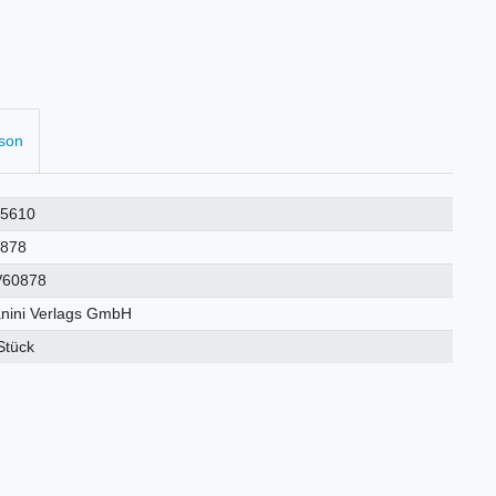
rson
25610
0878
V60878
nini Verlags GmbH
Stück