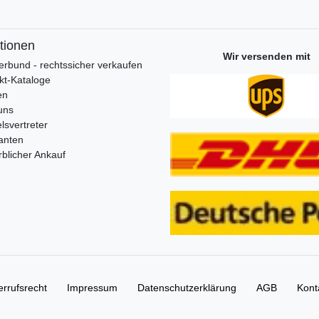
tionen
Wir versenden mit
erbund - rechtssicher verkaufen
kt-Kataloge
en
uns
lsvertreter
anten
blicher Ankauf
rrufs­recht
Impressum
Daten­schutz­erklärung
AGB
Kont