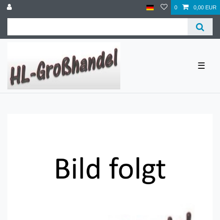
0
0,00 EUR
☰