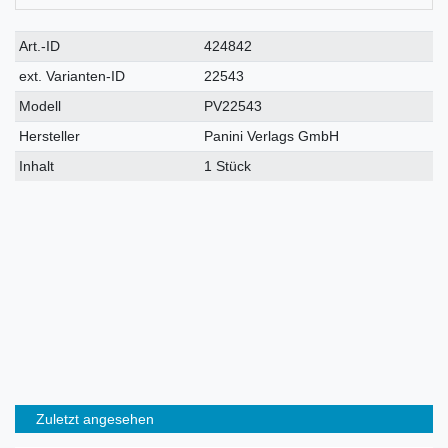
Technisches
Wert
Art.-ID
424842
Merkmal
ext. Varianten-ID
22543
Modell
PV22543
Hersteller
Panini Verlags GmbH
Inhalt
1 Stück
Zuletzt angesehen