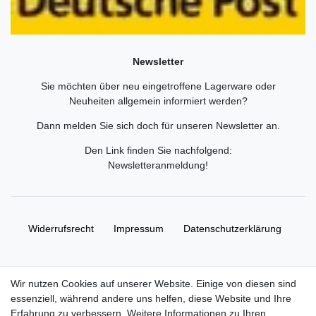
Newsletter
Sie möchten über neu eingetroffene Lagerware oder
Neuheiten allgemein informiert werden?
Dann melden Sie sich doch für unseren Newsletter an.
Den Link finden Sie nachfolgend:
Newsletteranmeldung
!
Widerrufs­recht
Impressum
Daten­schutz­erklärung
AGB
Kontakt
Wir nutzen Cookies auf unserer Website. Einige von diesen sind
essenziell, während andere uns helfen, diese Website und Ihre
© Copyright 2026 | Alle Rechte vorbehalten. HL-
Erfahrung zu verbessern. Weitere Informationen zu Ihren