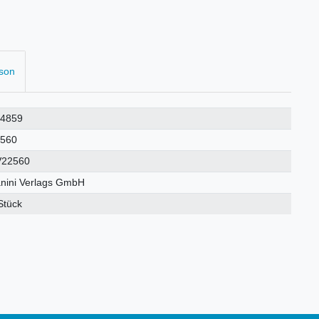
rson
24859
2560
V22560
nini Verlags GmbH
Stück