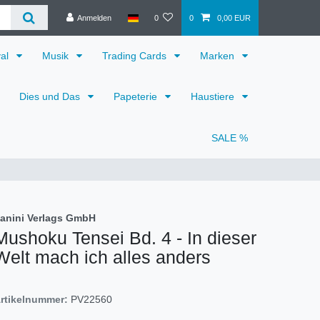
Anmelden
0
0
0,00 EUR
val
Musik
Trading Cards
Marken
Dies und Das
Papeterie
Haustiere
SALE %
anini Verlags GmbH
Mushoku Tensei Bd. 4 - In dieser
Welt mach ich alles anders
rtikelnummer:
PV22560