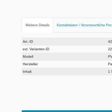
Weitere Details
Kontaktdaten / Verantwortliche Pe
Technisches
Wert
Art.-ID
4
Merkmal
ext. Varianten-ID
2
Modell
P
Hersteller
Pa
Inhalt
1 