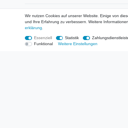
Informationen
Informa
Wir nutzen Cookies auf unserer Website. Einige von dies
Neukunden / New Accounts
Händl
und Ihre Erfahrung zu verbessern. Weitere Informationen
Zahlung
Produ
erklärung
.
Versandkosten
Mess
Entsorgungs- & Umweltbestimmungen
Über 
Essenziell
Statistik
Zahlungsdienstleist
Größentabellen
Hande
Funktional
Weitere Einstellungen
Kauf mit Rückgaberecht
Liefer
Unser Dropshipping Angebot
Gewer
Vorbestellungen Erklärung
Wide
© Copyright 2026 | Alle Rechte vorbehalten. HL-Handels