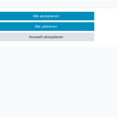
Newsletter
Alle akzeptieren
Sie möchten über neu eingetroffene
Alle ablehnen
Lagerware oder Neuheiten
allgemein informiert werden?
Auswahl akzeptieren
Dann melden Sie sich doch für
unseren Newsletter an.
Den Link finden Sie nachfolgend:
Newsletteranmeldung
!
akt