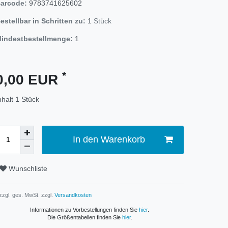
arcode:
9783741625602
estellbar in Schritten zu:
1
Stück
indestbestellmenge:
1
*
0,00 EUR
nhalt
1
Stück
In den Warenkorb
Wunschliste
 zzgl. ges. MwSt. zzgl.
Versandkosten
Informationen zu Vorbestellungen finden Sie
hier
.
Die Größentabellen finden Sie
hier
.