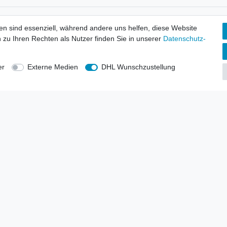
tionen
Wir versenden mit
en sind essenziell, während andere uns helfen, diese Website
erbund - rechtssicher verkaufen
 zu Ihren Rechten als Nutzer finden Sie in unserer
Daten­schutz­
kt-Kataloge
en
uns
er
Externe Medien
DHL Wunschzustellung
lsvertreter
anten
blicher Ankauf
rrufs­recht
Impressum
Daten­schutz­erklärung
AGB
Kont
gesellschaft mbH.