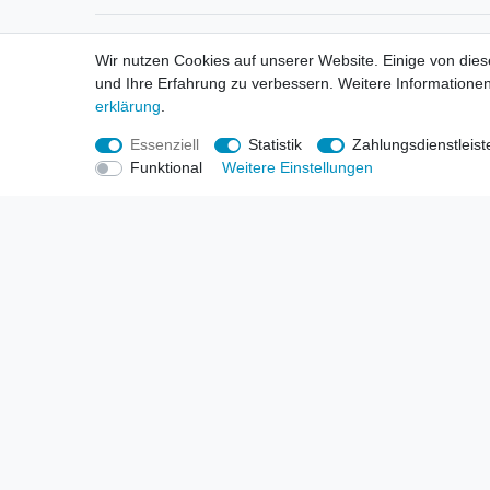
Informationen
Informa
Wir nutzen Cookies auf unserer Website. Einige von dies
Neukunden / New Accounts
Händl
und Ihre Erfahrung zu verbessern. Weitere Informationen
Zahlung
Produ
erklärung
.
Versandkosten
Mess
Entsorgungs- & Umweltbestimmungen
Über 
Essenziell
Statistik
Zahlungsdienstleist
Größentabellen
Hande
Funktional
Weitere Einstellungen
Kauf mit Rückgaberecht
Liefer
Unser Dropshipping Angebot
Gewer
Vorbestellungen Erklärung
Wide
© Copyright 2026 | Alle Rechte vorbehalten. HL-Handels