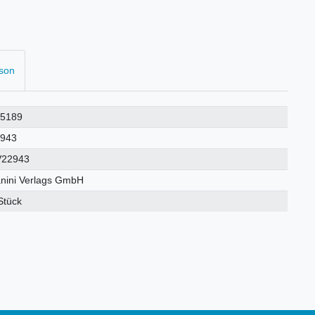
rson
25189
2943
V22943
nini Verlags GmbH
Stück