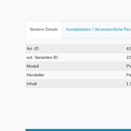
Weitere Details
Kontaktdaten / Verantwortliche Pe
Technisches
Wert
Art.-ID
4
Merkmal
ext. Varianten-ID
2
Modell
P
Hersteller
Pa
Inhalt
1 