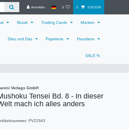
Anmelden
0
0
0,00 EUR
val
Musik
Trading Cards
Marken
Dies und Das
Papeterie
Haustiere
SALE %
anini Verlags GmbH
Mushoku Tensei Bd. 8 - In dieser
Welt mach ich alles anders
rtikelnummer:
PV22943