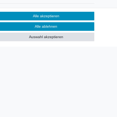
Newsletter
Alle akzeptieren
Sie möchten über neu eingetroffene
Alle ablehnen
Lagerware oder Neuheiten
allgemein informiert werden?
Auswahl akzeptieren
Dann melden Sie sich doch für
unseren Newsletter an.
Den Link finden Sie nachfolgend:
Newsletteranmeldung
!
akt