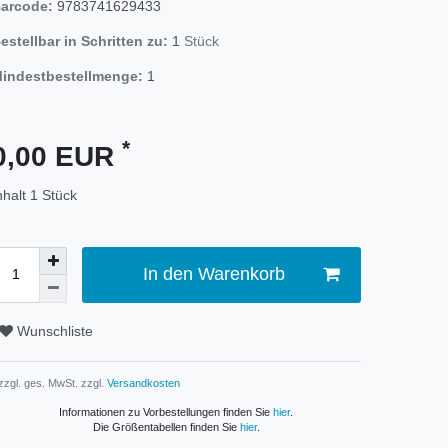
arcode:
9783741629433
estellbar in Schritten zu:
1
Stück
indestbestellmenge:
1
*
0,00 EUR
nhalt
1
Stück
In den Warenkorb
Wunschliste
 zzgl. ges. MwSt. zzgl.
Versandkosten
Informationen zu Vorbestellungen finden Sie
hier
.
Die Größentabellen finden Sie
hier
.