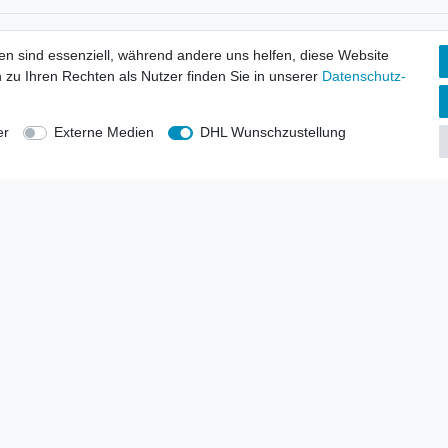
tionen
Wir versenden mit
en sind essenziell, während andere uns helfen, diese Website
erbund - rechtssicher verkaufen
 zu Ihren Rechten als Nutzer finden Sie in unserer
Daten­schutz­
kt-Kataloge
en
uns
er
Externe Medien
DHL Wunschzustellung
lsvertreter
anten
blicher Ankauf
rrufs­recht
Impressum
Daten­schutz­erklärung
AGB
Kont
gesellschaft mbH.