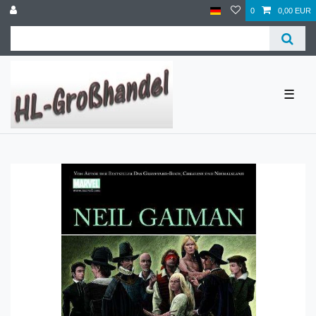
0
0,00 EUR
☰