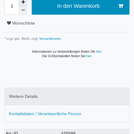
In den Warenkorb
Wunschliste
* zzgl. ges. MwSt. zzgl.
Versandkosten
Informationen zu Vorbestellungen finden Sie
hier
.
Die Größentabellen finden Sie
hier
.
Weitere Details
Kontaktdaten / Verantwortliche Person
Technisches
Wert
Art.-ID
425589