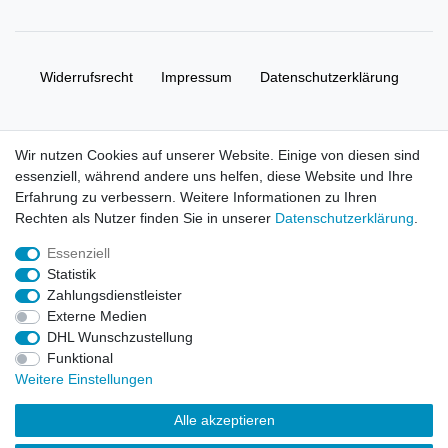
Widerrufs­recht
Impressum
Daten­schutz­erklärung
AGB
Kontakt
Wir nutzen Cookies auf unserer Website. Einige von diesen sind
essenziell, während andere uns helfen, diese Website und Ihre
© Copyright 2026 | Alle Rechte vorbehalten. HL-
Erfahrung zu verbessern. Weitere Informationen zu Ihren
Handelsgesellschaft mbH.
Rechten als Nutzer finden Sie in unserer
Daten­schutz­erklärung
.
Essenziell
Alle Markennamen, Warenzeichen sowie sämtliche Produktbilder
Statistik
und Beschreibungen sind Eigentum Ihrer rechtmäßigen
Zahlungsdienstleister
Eigentümer und dienen hier nur der Beschreibung.
Externe Medien
DHL Wunschzustellung
Preise nur für registrierte Händler, ansonsten zeigt der Shop 0,00
Funktional
€
Weitere Einstellungen
LEGO, das LEGO Logo, die Minifigur, DUPLO, LEGENDS OF
Alle akzeptieren
CHIMA, NINJAGO, BIONICLE, MINDSTORMS und MIXELS sind
urheberrechtlich geschützte Markenzeichen der LEGO Gruppe.