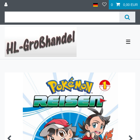
0
0,00 EUR
☰