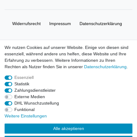
Widerrufs­recht
Impressum
Daten­schutz­erklärung
AGB
Kontakt
Wir nutzen Cookies auf unserer Website. Einige von diesen sind
essenziell, während andere uns helfen, diese Website und Ihre
© Copyright 2026 | Alle Rechte vorbehalten. HL-
Erfahrung zu verbessern. Weitere Informationen zu Ihren
Handelsgesellschaft mbH.
Rechten als Nutzer finden Sie in unserer
Daten­schutz­erklärung
.
Essenziell
Alle Markennamen, Warenzeichen sowie sämtliche Produktbilder
Statistik
und Beschreibungen sind Eigentum Ihrer rechtmäßigen
Zahlungsdienstleister
Eigentümer und dienen hier nur der Beschreibung.
Externe Medien
DHL Wunschzustellung
Preise nur für registrierte Händler, ansonsten zeigt der Shop 0,00
Funktional
€
Weitere Einstellungen
LEGO, das LEGO Logo, die Minifigur, DUPLO, LEGENDS OF
Alle akzeptieren
CHIMA, NINJAGO, BIONICLE, MINDSTORMS und MIXELS sind
urheberrechtlich geschützte Markenzeichen der LEGO Gruppe.