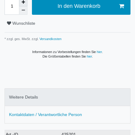
In den Warenkorb
Wunschliste
* zzgl. ges. MwSt. zzgl.
Versandkosten
Informationen zu Vorbestellungen finden Sie
hier
.
Die Größentabellen finden Sie
hier
.
Weitere Details
Kontaktdaten / Verantwortliche Person
Technisches
Wert
Art.-ID
425201