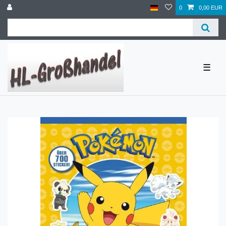
0
0,00 EUR
☰