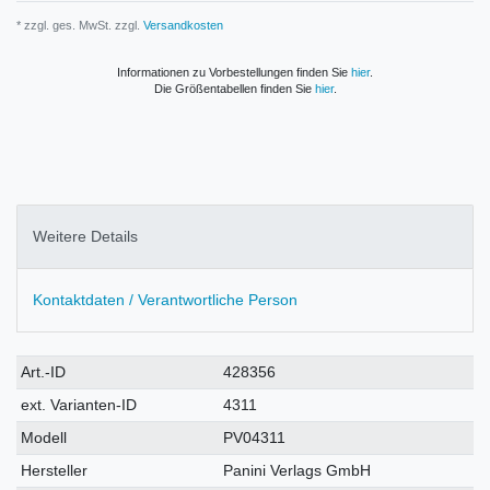
* zzgl. ges. MwSt. zzgl.
Versandkosten
Informationen zu Vorbestellungen finden Sie
hier
.
Die Größentabellen finden Sie
hier
.
Weitere Details
Kontaktdaten / Verantwortliche Person
Technisches
Wert
Art.-ID
428356
Merkmal
ext. Varianten-ID
4311
Modell
PV04311
Hersteller
Panini Verlags GmbH