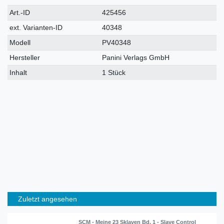
Technisches
Wert
Art.-ID
425456
Merkmal
ext. Varianten-ID
40348
Modell
PV40348
Hersteller
Panini Verlags GmbH
Inhalt
1 Stück
Zuletzt angesehen
SCM - Meine 23 Sklaven Bd. 1 - Slave Control