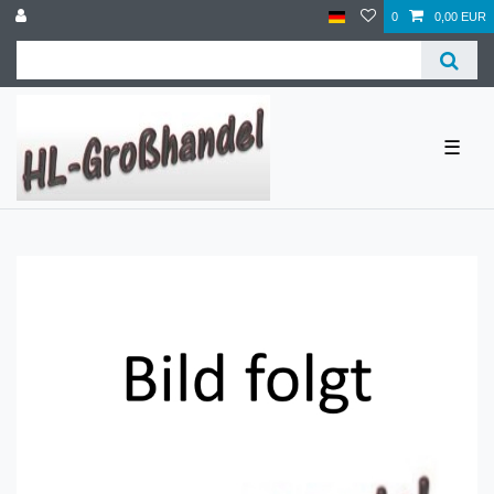
0
0,00 EUR
☰