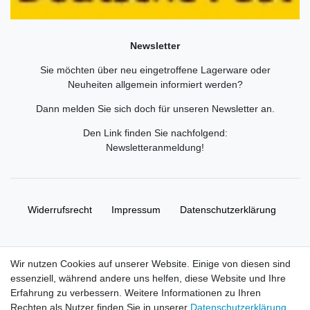
Newsletter
Sie möchten über neu eingetroffene Lagerware oder
Neuheiten allgemein informiert werden?
Dann melden Sie sich doch für unseren Newsletter an.
Den Link finden Sie nachfolgend:
Newsletteranmeldung
!
Widerrufs­recht
Impressum
Daten­schutz­erklärung
AGB
Kontakt
Wir nutzen Cookies auf unserer Website. Einige von diesen sind
essenziell, während andere uns helfen, diese Website und Ihre
© Copyright 2026 | Alle Rechte vorbehalten. HL-
Erfahrung zu verbessern. Weitere Informationen zu Ihren
Handelsgesellschaft mbH.
Rechten als Nutzer finden Sie in unserer
Daten­schutz­erklärung
.