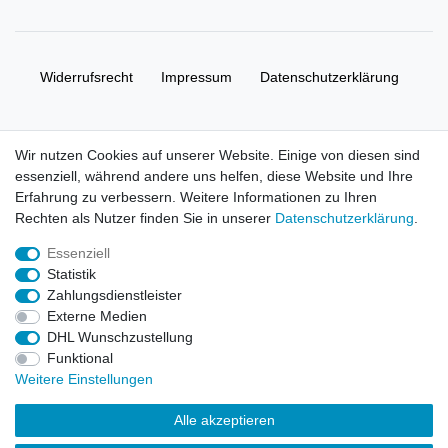
Widerrufs­recht
Impressum
Daten­schutz­erklärung
AGB
Kontakt
Wir nutzen Cookies auf unserer Website. Einige von diesen sind
essenziell, während andere uns helfen, diese Website und Ihre
© Copyright 2026 | Alle Rechte vorbehalten. HL-
Erfahrung zu verbessern. Weitere Informationen zu Ihren
Handelsgesellschaft mbH.
Rechten als Nutzer finden Sie in unserer
Daten­schutz­erklärung
.
Essenziell
Alle Markennamen, Warenzeichen sowie sämtliche Produktbilder
Statistik
und Beschreibungen sind Eigentum Ihrer rechtmäßigen
Zahlungsdienstleister
Eigentümer und dienen hier nur der Beschreibung.
Externe Medien
DHL Wunschzustellung
Preise nur für registrierte Händler, ansonsten zeigt der Shop 0,00
Funktional
€
Weitere Einstellungen
LEGO, das LEGO Logo, die Minifigur, DUPLO, LEGENDS OF
Alle akzeptieren
CHIMA, NINJAGO, BIONICLE, MINDSTORMS und MIXELS sind
urheberrechtlich geschützte Markenzeichen der LEGO Gruppe.