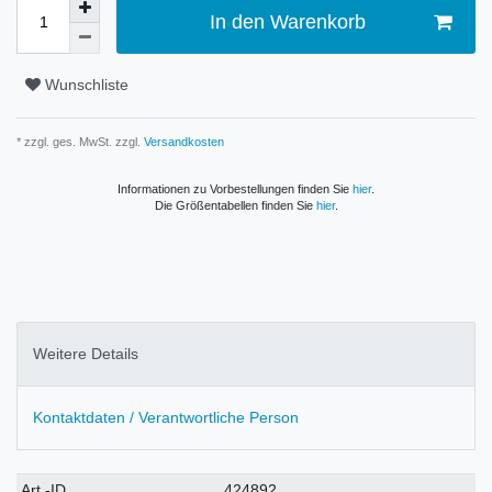
In den Warenkorb
Wunschliste
* zzgl. ges. MwSt. zzgl.
Versandkosten
Informationen zu Vorbestellungen finden Sie
hier
.
Die Größentabellen finden Sie
hier
.
Weitere Details
Kontaktdaten / Verantwortliche Person
Technisches
Wert
Art.-ID
424892