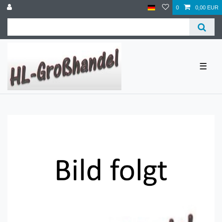
0
0,00 EUR
☰