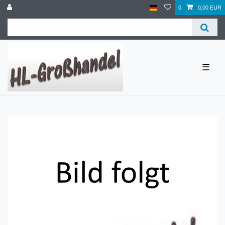
0
0,00 EUR
☰