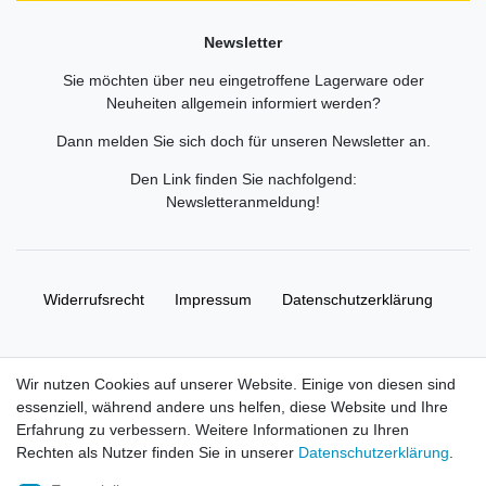
Newsletter
Sie möchten über neu eingetroffene Lagerware oder
Neuheiten allgemein informiert werden?
Dann melden Sie sich doch für unseren Newsletter an.
Den Link finden Sie nachfolgend:
Newsletteranmeldung
!
Widerrufs­recht
Impressum
Daten­schutz­erklärung
AGB
Kontakt
Wir nutzen Cookies auf unserer Website. Einige von diesen sind
essenziell, während andere uns helfen, diese Website und Ihre
© Copyright 2026 | Alle Rechte vorbehalten. HL-
Erfahrung zu verbessern. Weitere Informationen zu Ihren
Handelsgesellschaft mbH.
Rechten als Nutzer finden Sie in unserer
Daten­schutz­erklärung
.