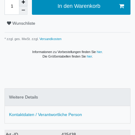
In den Warenkorb
Wunschliste
* zzgl. ges. MwSt. zzgl.
Versandkosten
Informationen zu Vorbestellungen finden Sie
hier
.
Die Größentabellen finden Sie
hier
.
Weitere Details
Kontaktdaten / Verantwortliche Person
Technisches
Wert
Art.-ID
425438