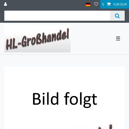
0
0,00 EUR
☰