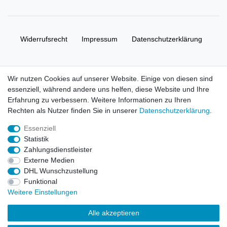
Widerrufs­recht
Impressum
Daten­schutz­erklärung
AGB
Kontakt
Wir nutzen Cookies auf unserer Website. Einige von diesen sind
essenziell, während andere uns helfen, diese Website und Ihre
© Copyright 2026 | Alle Rechte vorbehalten. HL-
Erfahrung zu verbessern. Weitere Informationen zu Ihren
Handelsgesellschaft mbH.
Rechten als Nutzer finden Sie in unserer
Daten­schutz­erklärung
.
Essenziell
Alle Markennamen, Warenzeichen sowie sämtliche Produktbilder
Statistik
und Beschreibungen sind Eigentum Ihrer rechtmäßigen
Zahlungsdienstleister
Eigentümer und dienen hier nur der Beschreibung.
Externe Medien
DHL Wunschzustellung
Preise nur für registrierte Händler, ansonsten zeigt der Shop 0,00
Funktional
€
Weitere Einstellungen
LEGO, das LEGO Logo, die Minifigur, DUPLO, LEGENDS OF
Alle akzeptieren
CHIMA, NINJAGO, BIONICLE, MINDSTORMS und MIXELS sind
urheberrechtlich geschützte Markenzeichen der LEGO Gruppe.