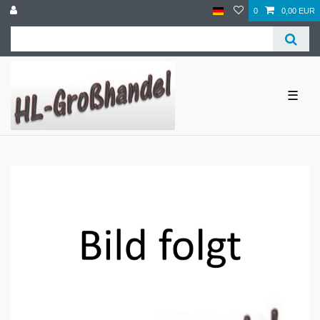
0
0,00 EUR
☰