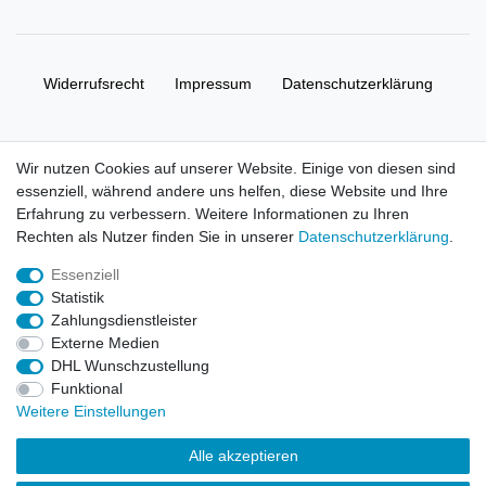
Widerrufs­recht
Impressum
Daten­schutz­erklärung
AGB
Kontakt
Wir nutzen Cookies auf unserer Website. Einige von diesen sind
essenziell, während andere uns helfen, diese Website und Ihre
© Copyright 2026 | Alle Rechte vorbehalten. HL-
Erfahrung zu verbessern. Weitere Informationen zu Ihren
Handelsgesellschaft mbH.
Rechten als Nutzer finden Sie in unserer
Daten­schutz­erklärung
.
Essenziell
Alle Markennamen, Warenzeichen sowie sämtliche Produktbilder
Statistik
und Beschreibungen sind Eigentum Ihrer rechtmäßigen
Zahlungsdienstleister
Eigentümer und dienen hier nur der Beschreibung.
Externe Medien
DHL Wunschzustellung
Preise nur für registrierte Händler, ansonsten zeigt der Shop 0,00
Funktional
€
Weitere Einstellungen
LEGO, das LEGO Logo, die Minifigur, DUPLO, LEGENDS OF
Alle akzeptieren
CHIMA, NINJAGO, BIONICLE, MINDSTORMS und MIXELS sind
urheberrechtlich geschützte Markenzeichen der LEGO Gruppe.