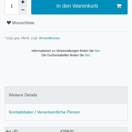
In den Warenkorb
Wunschliste
* zzgl. ges. MwSt. zzgl.
Versandkosten
Informationen zu Vorbestellungen finden Sie
hier
.
Die Größentabellen finden Sie
hier
.
Weitere Details
Kontaktdaten / Verantwortliche Person
Technisches
Wert
Art.-ID
425631