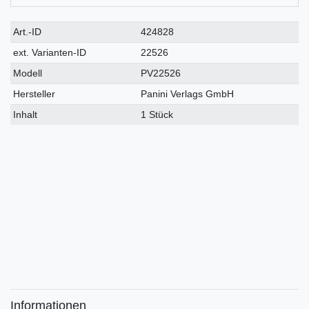
Technisches
Wert
Art.-ID
424828
Merkmal
ext. Varianten-ID
22526
Modell
PV22526
Hersteller
Panini Verlags GmbH
Inhalt
1 Stück
Informationen