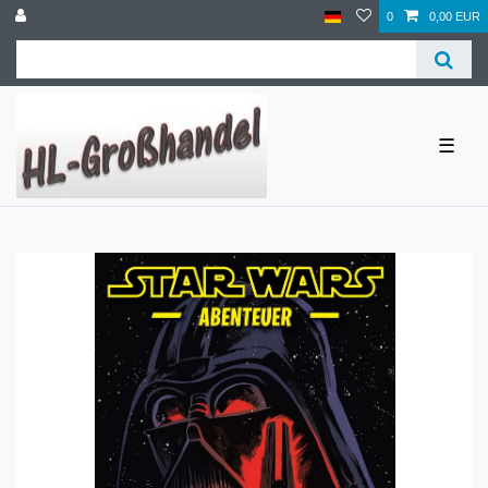
0
0,00 EUR
☰