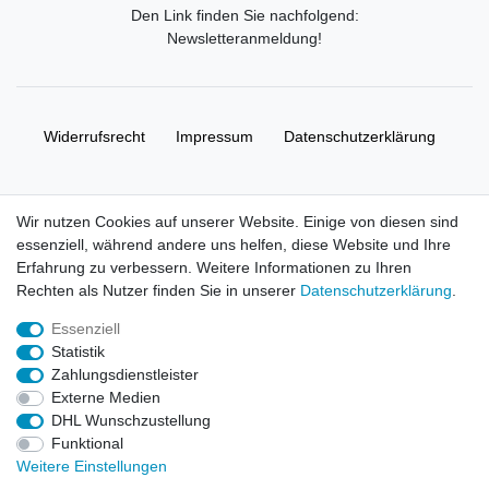
Den Link finden Sie nachfolgend:
Newsletteranmeldung
!
Widerrufs­recht
Impressum
Daten­schutz­erklärung
AGB
Kontakt
Wir nutzen Cookies auf unserer Website. Einige von diesen sind
essenziell, während andere uns helfen, diese Website und Ihre
© Copyright 2026 | Alle Rechte vorbehalten. HL-
Erfahrung zu verbessern. Weitere Informationen zu Ihren
Handelsgesellschaft mbH.
Rechten als Nutzer finden Sie in unserer
Daten­schutz­erklärung
.
Essenziell
Alle Markennamen, Warenzeichen sowie sämtliche Produktbilder
Statistik
und Beschreibungen sind Eigentum Ihrer rechtmäßigen
Zahlungsdienstleister
Eigentümer und dienen hier nur der Beschreibung.
Externe Medien
DHL Wunschzustellung
Preise nur für registrierte Händler, ansonsten zeigt der Shop 0,00
Funktional
€
Weitere Einstellungen