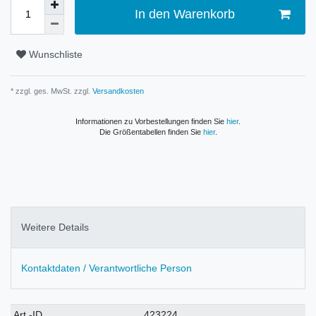
In den Warenkorb
Wunschliste
* zzgl. ges. MwSt. zzgl.
Versandkosten
Informationen zu Vorbestellungen finden Sie
hier
.
Die Größentabellen finden Sie
hier
.
Weitere Details
Kontaktdaten / Verantwortliche Person
Technisches
Wert
Art.-ID
423224