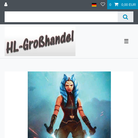
0
0,00 EUR
☰