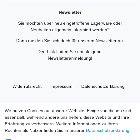
Newsletter
Sie möchten über neu eingetroffene Lagerware oder
Neuheiten allgemein informiert werden?
Dann melden Sie sich doch für unseren Newsletter an.
Den Link finden Sie nachfolgend:
Newsletteranmeldung
!
Widerrufs­recht
Impressum
Daten­schutz­erklärung
AGB
Kontakt
Wir nutzen Cookies auf unserer Website. Einige von diesen sind
essenziell, während andere uns helfen, diese Website und Ihre
© Copyright 2026 | Alle Rechte vorbehalten. HL-
Erfahrung zu verbessern. Weitere Informationen zu Ihren
Handelsgesellschaft mbH.
Rechten als Nutzer finden Sie in unserer
Daten­schutz­erklärung
.