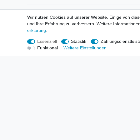
Informationen
Informa
Wir nutzen Cookies auf unserer Website. Einige von dies
Neukunden / New Accounts
Händl
und Ihre Erfahrung zu verbessern. Weitere Informationen
Zahlung
Produ
erklärung
.
Versandkosten
Mess
Entsorgungs- & Umweltbestimmungen
Über 
Essenziell
Statistik
Zahlungsdienstleist
Größentabellen
Hande
Funktional
Weitere Einstellungen
Kauf mit Rückgaberecht
Liefer
Unser Dropshipping Angebot
Gewer
Vorbestellungen Erklärung
Wide
© Copyright 2026 | Alle Rechte vorbehalten. HL-Handels