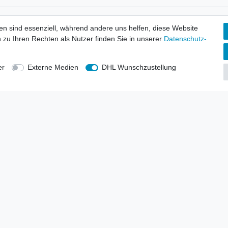
tionen
Wir versenden mit
en sind essenziell, während andere uns helfen, diese Website
erbund - rechtssicher verkaufen
 zu Ihren Rechten als Nutzer finden Sie in unserer
Daten­schutz­
kt-Kataloge
en
uns
er
Externe Medien
DHL Wunschzustellung
lsvertreter
anten
blicher Ankauf
rrufs­recht
Impressum
Daten­schutz­erklärung
AGB
Kont
gesellschaft mbH.