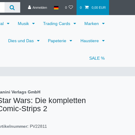
Anmelden
0
0
0,00 EUR
val
Musik
Trading Cards
Marken
Dies und Das
Papeterie
Haustiere
SALE %
anini Verlags GmbH
Star Wars: Die kompletten
Comic-Strips 2
rtikelnummer:
PV22811