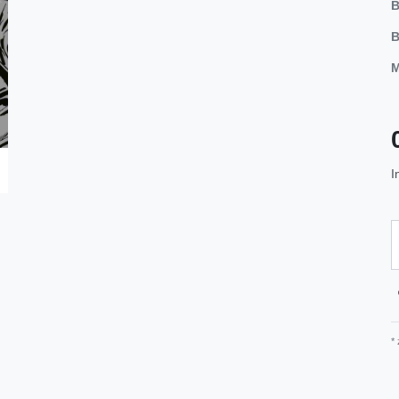
B
B
M
I
*