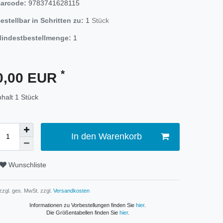
arcode:
9783741628115
estellbar in Schritten zu:
1
Stück
indestbestellmenge:
1
*
0,00 EUR
nhalt
1
Stück
In den Warenkorb
Wunschliste
 zzgl. ges. MwSt. zzgl.
Versandkosten
Informationen zu Vorbestellungen finden Sie
hier
.
Die Größentabellen finden Sie
hier
.