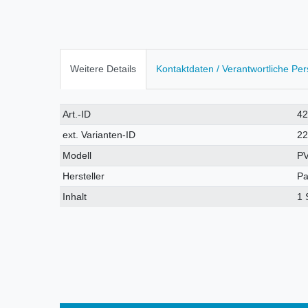
Weitere Details
Kontaktdaten / Verantwortliche Pe
Technisches
Wert
Art.-ID
4
Merkmal
ext. Varianten-ID
22
Modell
P
Hersteller
Pa
Inhalt
1 