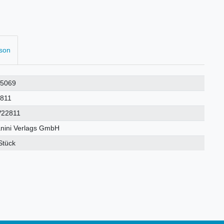
rson
25069
811
V22811
nini Verlags GmbH
Stück