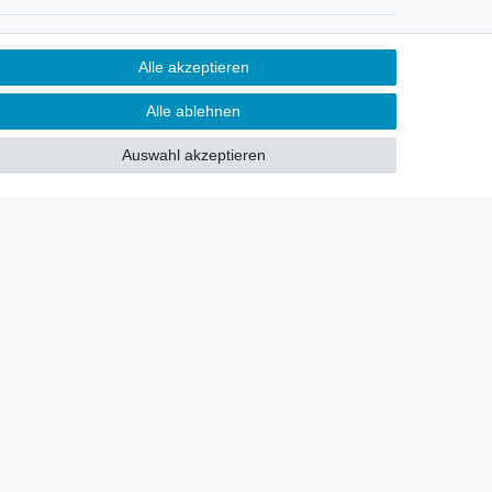
Newsletter
Alle akzeptieren
Sie möchten über neu eingetroffene
Alle ablehnen
Lagerware oder Neuheiten
allgemein informiert werden?
Auswahl akzeptieren
Dann melden Sie sich doch für
unseren Newsletter an.
Den Link finden Sie nachfolgend:
Newsletteranmeldung
!
akt