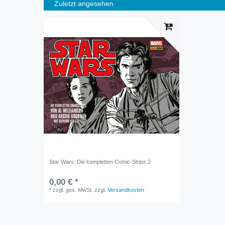
Zuletzt angesehen
Star Wars: Die kompletten Comic-Strips 2
0,00 € *
*
zzgl. ges. MwSt.
zzgl.
Versandkosten