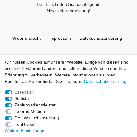
Den Link finden Sie nachfolgend:
Newsletteranmeldung
!
Widerrufs­recht
Impressum
Daten­schutz­erklärung
AGB
Kontakt
Wir nutzen Cookies auf unserer Website. Einige von diesen sind
essenziell, während andere uns helfen, diese Website und Ihre
© Copyright 2026 | Alle Rechte vorbehalten. HL-
Erfahrung zu verbessern. Weitere Informationen zu Ihren
Handelsgesellschaft mbH.
Rechten als Nutzer finden Sie in unserer
Daten­schutz­erklärung
.
Essenziell
Alle Markennamen, Warenzeichen sowie sämtliche Produktbilder
Statistik
und Beschreibungen sind Eigentum Ihrer rechtmäßigen
Zahlungsdienstleister
Eigentümer und dienen hier nur der Beschreibung.
Externe Medien
DHL Wunschzustellung
Preise nur für registrierte Händler, ansonsten zeigt der Shop 0,00
Funktional
€
Weitere Einstellungen