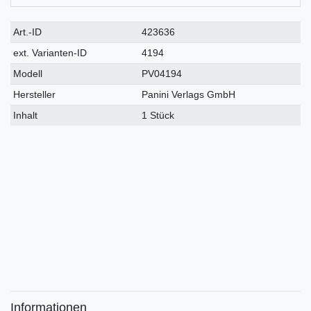
Technisches
Wert
Art.-ID
423636
Merkmal
ext. Varianten-ID
4194
Modell
PV04194
Hersteller
Panini Verlags GmbH
Inhalt
1 Stück
Informationen