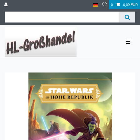
0
0,00 EUR
☰