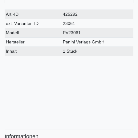
Technisches
Wert
Art.-ID
425292
Merkmal
ext. Varianten-ID
23061
Modell
PV23061
Hersteller
Panini Verlags GmbH
Inhalt
1 Stück
Informationen