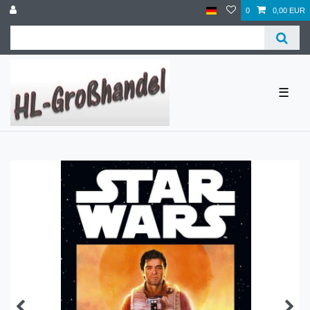
0
0,00 EUR
☰