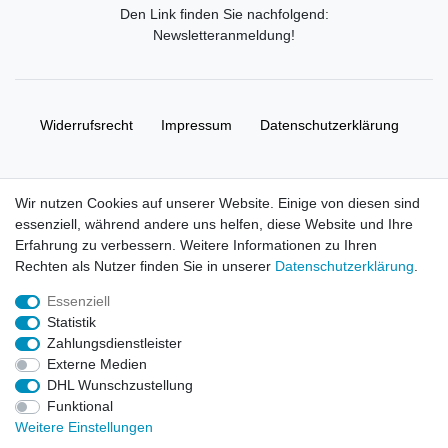
Den Link finden Sie nachfolgend:
Newsletteranmeldung
!
Widerrufs­recht
Impressum
Daten­schutz­erklärung
AGB
Kontakt
Wir nutzen Cookies auf unserer Website. Einige von diesen sind
essenziell, während andere uns helfen, diese Website und Ihre
© Copyright 2026 | Alle Rechte vorbehalten. HL-
Erfahrung zu verbessern. Weitere Informationen zu Ihren
Handelsgesellschaft mbH.
Rechten als Nutzer finden Sie in unserer
Daten­schutz­erklärung
.
Essenziell
Alle Markennamen, Warenzeichen sowie sämtliche Produktbilder
Statistik
und Beschreibungen sind Eigentum Ihrer rechtmäßigen
Zahlungsdienstleister
Eigentümer und dienen hier nur der Beschreibung.
Externe Medien
DHL Wunschzustellung
Preise nur für registrierte Händler, ansonsten zeigt der Shop 0,00
Funktional
€
Weitere Einstellungen