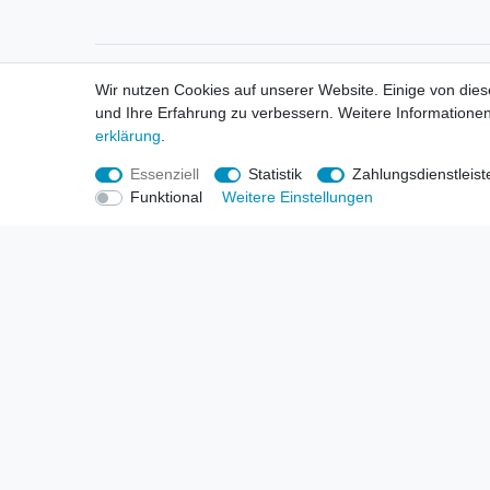
Informationen
Informa
Wir nutzen Cookies auf unserer Website. Einige von dies
Neukunden / New Accounts
Händl
und Ihre Erfahrung zu verbessern. Weitere Informationen
Zahlung
Produ
erklärung
.
Versandkosten
Mess
Entsorgungs- & Umweltbestimmungen
Über 
Essenziell
Statistik
Zahlungsdienstleist
Größentabellen
Hande
Funktional
Weitere Einstellungen
Kauf mit Rückgaberecht
Liefer
Unser Dropshipping Angebot
Gewer
Vorbestellungen Erklärung
Wide