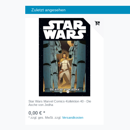
Zuletzt angesehen
Star Wars Marvel Comics-Kollektion 40 - Die
Asche von Jedha
0,00 € *
*
zzgl. ges. MwSt.
zzgl.
Versandkosten