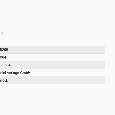
rson
25295
3064
V23064
nini Verlags GmbH
Stück