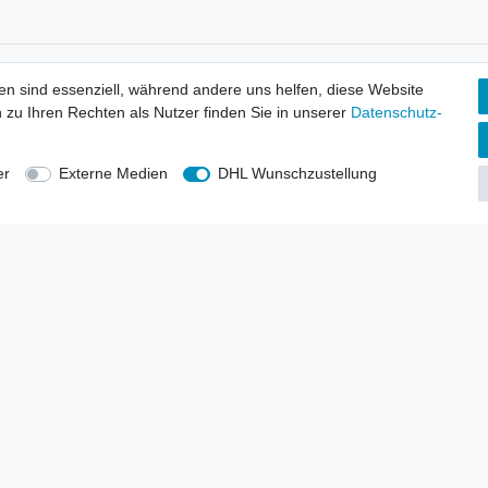
tionen
Wir versenden mit
en sind essenziell, während andere uns helfen, diese Website
erbund - rechtssicher verkaufen
 zu Ihren Rechten als Nutzer finden Sie in unserer
Daten­schutz­
kt-Kataloge
en
uns
er
Externe Medien
DHL Wunschzustellung
lsvertreter
anten
blicher Ankauf
rrufs­recht
Impressum
Daten­schutz­erklärung
AGB
Kont