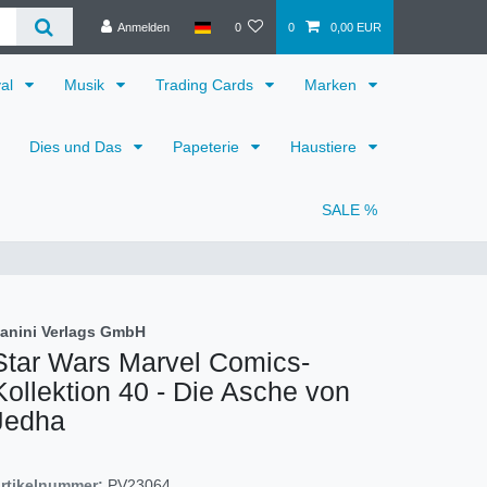
Anmelden
0
0
0,00 EUR
val
Musik
Trading Cards
Marken
Dies und Das
Papeterie
Haustiere
SALE %
anini Verlags GmbH
Star Wars Marvel Comics-
Kollektion 40 - Die Asche von
Jedha
rtikelnummer:
PV23064