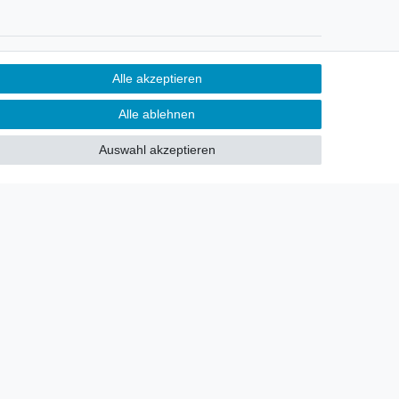
Newsletter
Alle akzeptieren
Sie möchten über neu eingetroffene
Alle ablehnen
Lagerware oder Neuheiten
allgemein informiert werden?
Auswahl akzeptieren
Dann melden Sie sich doch für
unseren Newsletter an.
Den Link finden Sie nachfolgend:
Newsletteranmeldung
!
akt