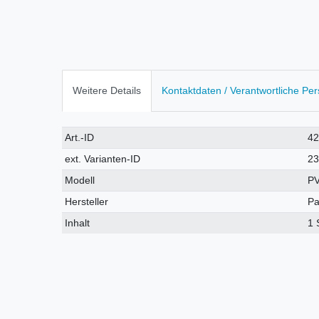
Weitere Details
Kontaktdaten / Verantwortliche Pe
Technisches
Wert
Art.-ID
4
Merkmal
ext. Varianten-ID
2
Modell
P
Hersteller
Pa
Inhalt
1 