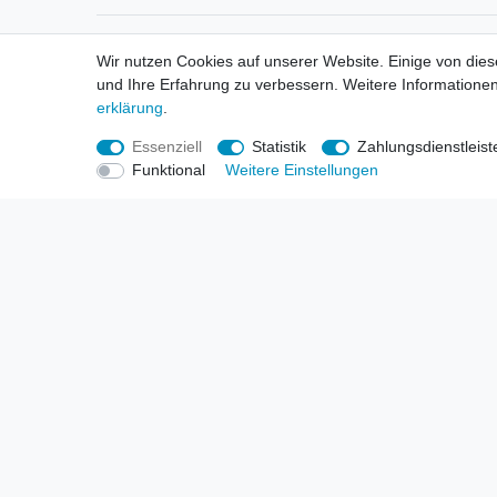
Informationen
Informa
Wir nutzen Cookies auf unserer Website. Einige von dies
Neukunden / New Accounts
Händl
und Ihre Erfahrung zu verbessern. Weitere Informationen
Zahlung
Produ
erklärung
.
Versandkosten
Mess
Entsorgungs- & Umweltbestimmungen
Über 
Essenziell
Statistik
Zahlungsdienstleist
Größentabellen
Hande
Funktional
Weitere Einstellungen
Kauf mit Rückgaberecht
Liefer
Unser Dropshipping Angebot
Gewer
Vorbestellungen Erklärung
Wide
© Copyright 2026 | Alle Rechte vorbehalten. HL-Handels