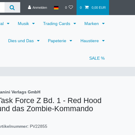
Anmelden
0
0
0,00 EUR
val
Musik
Trading Cards
Marken
Dies und Das
Papeterie
Haustiere
SALE %
anini Verlags GmbH
Task Force Z Bd. 1 - Red Hood
und das Zombie-Kommando
rtikelnummer:
PV22855