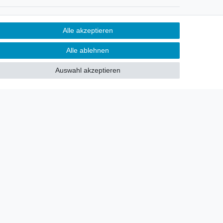
Newsletter
Alle akzeptieren
Sie möchten über neu eingetroffene
Alle ablehnen
Lagerware oder Neuheiten
allgemein informiert werden?
Auswahl akzeptieren
Dann melden Sie sich doch für
unseren Newsletter an.
Den Link finden Sie nachfolgend:
Newsletteranmeldung
!
akt