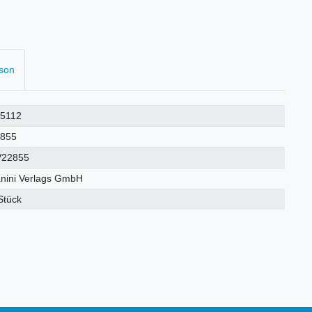
rson
5112
2855
V22855
nini Verlags GmbH
Stück