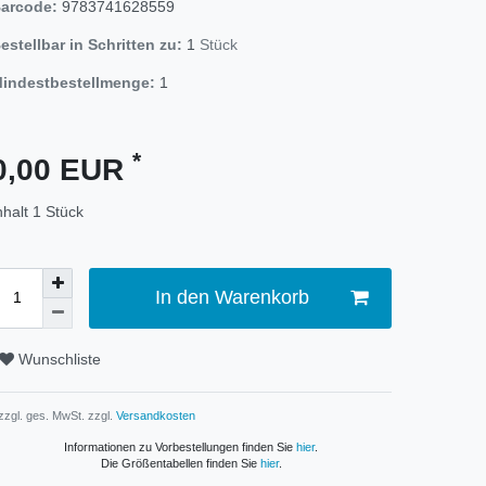
arcode:
9783741628559
estellbar in Schritten zu:
1
Stück
indestbestellmenge:
1
*
0,00 EUR
nhalt
1
Stück
In den Warenkorb
Wunschliste
 zzgl. ges. MwSt. zzgl.
Versandkosten
Informationen zu Vorbestellungen finden Sie
hier
.
Die Größentabellen finden Sie
hier
.