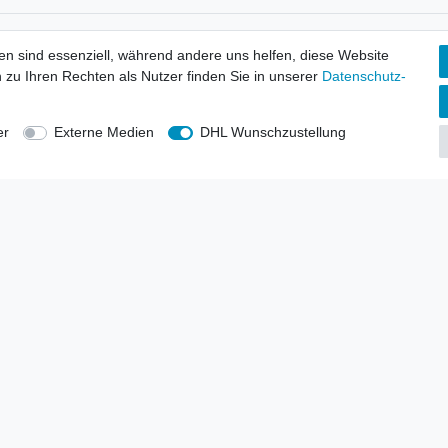
tionen
Wir versenden mit
en sind essenziell, während andere uns helfen, diese Website
erbund - rechtssicher verkaufen
 zu Ihren Rechten als Nutzer finden Sie in unserer
Daten­schutz­
kt-Kataloge
en
uns
er
Externe Medien
DHL Wunschzustellung
lsvertreter
anten
blicher Ankauf
rrufs­recht
Impressum
Daten­schutz­erklärung
AGB
Kont
gesellschaft mbH.