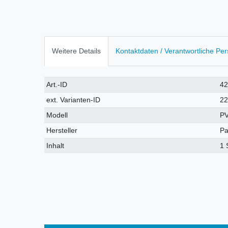
Weitere Details
Kontaktdaten / Verantwortliche Pe
Technisches
Wert
Art.-ID
42
Merkmal
ext. Varianten-ID
2
Modell
P
Hersteller
Pa
Inhalt
1 