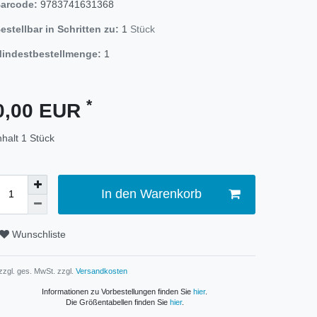
arcode:
9783741631368
estellbar in Schritten zu:
1
Stück
indestbestellmenge:
1
*
0,00 EUR
nhalt
1
Stück
In den Warenkorb
Wunschliste
 zzgl. ges. MwSt. zzgl.
Versandkosten
Informationen zu Vorbestellungen finden Sie
hier
.
Die Größentabellen finden Sie
hier
.