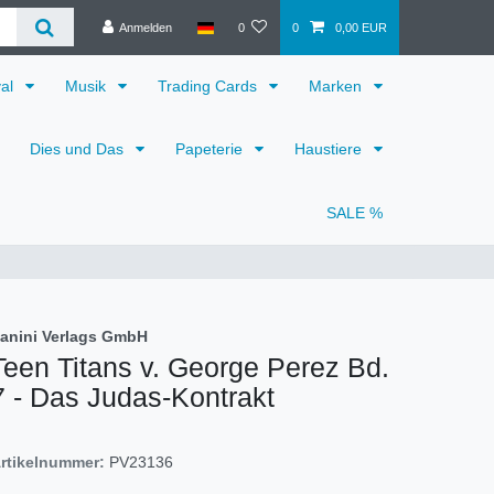
Anmelden
0
0
0,00 EUR
val
Musik
Trading Cards
Marken
Dies und Das
Papeterie
Haustiere
SALE %
anini Verlags GmbH
Teen Titans v. George Perez Bd.
7 - Das Judas-Kontrakt
rtikelnummer:
PV23136