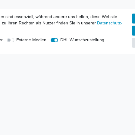
tionen
Wir versenden mit
en sind essenziell, während andere uns helfen, diese Website
erbund - rechtssicher verkaufen
 zu Ihren Rechten als Nutzer finden Sie in unserer
Daten­schutz­
kt-Kataloge
en
uns
er
Externe Medien
DHL Wunschzustellung
lsvertreter
anten
blicher Ankauf
rrufs­recht
Impressum
Daten­schutz­erklärung
AGB
Kont
gesellschaft mbH.