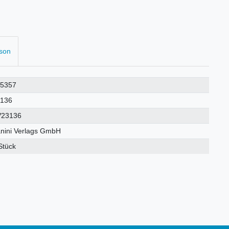
rson
25357
3136
V23136
nini Verlags GmbH
Stück