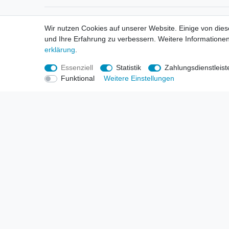
Informationen
Informa
Wir nutzen Cookies auf unserer Website. Einige von dies
Neukunden / New Accounts
Händl
und Ihre Erfahrung zu verbessern. Weitere Informationen
Zahlung
Produ
erklärung
.
Versandkosten
Mess
Entsorgungs- & Umweltbestimmungen
Über 
Essenziell
Statistik
Zahlungsdienstleist
Größentabellen
Hande
Funktional
Weitere Einstellungen
Kauf mit Rückgaberecht
Liefer
Unser Dropshipping Angebot
Gewer
Vorbestellungen Erklärung
Wide
© Copyright 2026 | Alle Rechte vorbehalten. HL-Handels