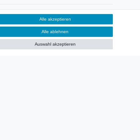
Newsletter
Alle akzeptieren
Sie möchten über neu eingetroffene
Alle ablehnen
Lagerware oder Neuheiten
allgemein informiert werden?
Auswahl akzeptieren
Dann melden Sie sich doch für
unseren Newsletter an.
Den Link finden Sie nachfolgend:
Newsletteranmeldung
!
akt