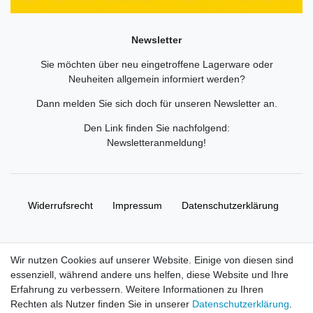
Newsletter
Sie möchten über neu eingetroffene Lagerware oder
Neuheiten allgemein informiert werden?
Dann melden Sie sich doch für unseren Newsletter an.
Den Link finden Sie nachfolgend:
Newsletteranmeldung
!
Widerrufs­recht
Impressum
Daten­schutz­erklärung
AGB
Kontakt
Wir nutzen Cookies auf unserer Website. Einige von diesen sind
essenziell, während andere uns helfen, diese Website und Ihre
© Copyright 2026 | Alle Rechte vorbehalten. HL-
Erfahrung zu verbessern. Weitere Informationen zu Ihren
Handelsgesellschaft mbH.
Rechten als Nutzer finden Sie in unserer
Daten­schutz­erklärung
.