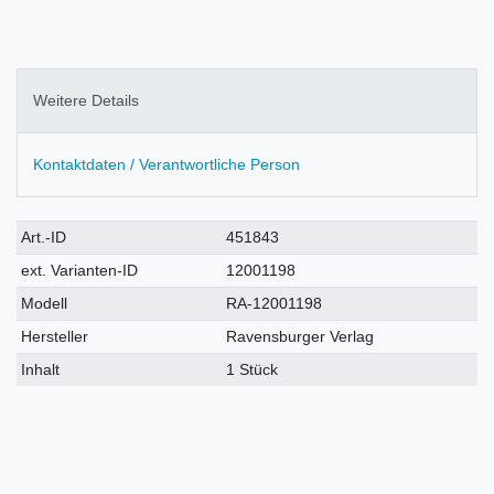
Weitere Details
Kontaktdaten / Verantwortliche Person
Technisches
Wert
Art.-ID
451843
Merkmal
ext. Varianten-ID
12001198
Modell
RA-12001198
Hersteller
Ravensburger Verlag
Inhalt
1 Stück