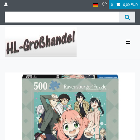
0
0,00 EUR
☰