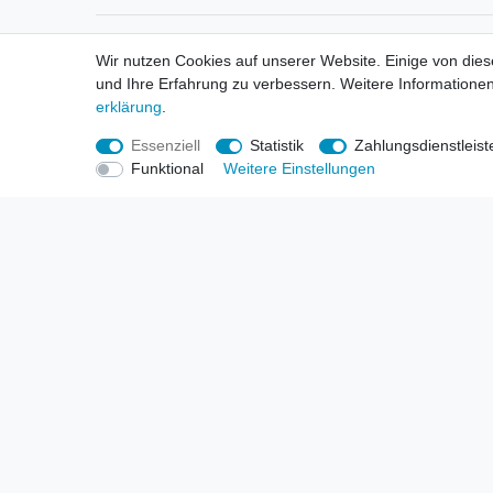
Informationen
Informa
Wir nutzen Cookies auf unserer Website. Einige von dies
Neukunden / New Accounts
Händl
und Ihre Erfahrung zu verbessern. Weitere Informationen
Zahlung
Produ
erklärung
.
Versandkosten
Mess
Entsorgungs- & Umweltbestimmungen
Über 
Essenziell
Statistik
Zahlungsdienstleist
Größentabellen
Hande
Funktional
Weitere Einstellungen
Kauf mit Rückgaberecht
Liefer
Unser Dropshipping Angebot
Gewer
Vorbestellungen Erklärung
Wide
© Copyright 2026 | Alle Rechte vorbehalten. HL-Handels