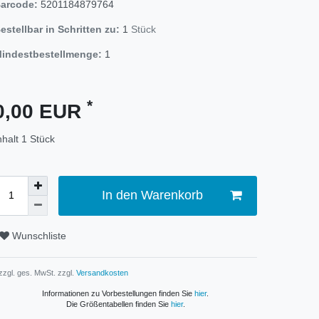
arcode:
5201184879764
estellbar in Schritten zu:
1
Stück
indestbestellmenge:
1
*
0,00 EUR
nhalt
1
Stück
In den Warenkorb
Wunschliste
 zzgl. ges. MwSt. zzgl.
Versandkosten
Informationen zu Vorbestellungen finden Sie
hier
.
Die Größentabellen finden Sie
hier
.