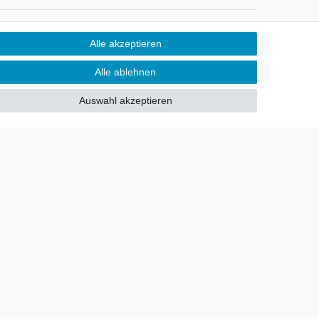
Newsletter
Alle akzeptieren
Sie möchten über neu eingetroffene
Alle ablehnen
Lagerware oder Neuheiten
allgemein informiert werden?
Auswahl akzeptieren
Dann melden Sie sich doch für
unseren Newsletter an.
Den Link finden Sie nachfolgend:
Newsletteranmeldung
!
akt