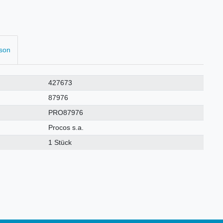
rson
427673
87976
PRO87976
Procos s.a.
1 Stück