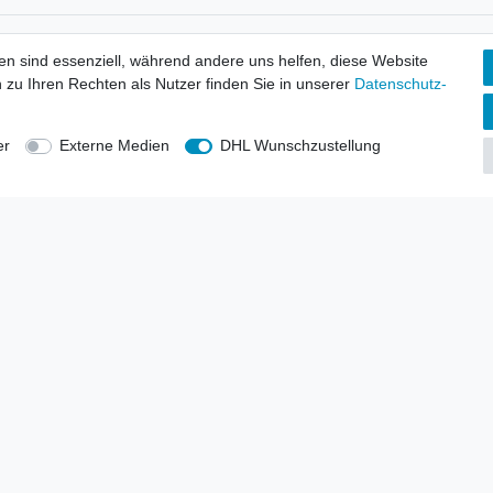
tionen
Wir versenden mit
en sind essenziell, während andere uns helfen, diese Website
erbund - rechtssicher verkaufen
 zu Ihren Rechten als Nutzer finden Sie in unserer
Daten­schutz­
kt-Kataloge
en
uns
er
Externe Medien
DHL Wunschzustellung
lsvertreter
anten
blicher Ankauf
rrufs­recht
Impressum
Daten­schutz­erklärung
AGB
Kont
gesellschaft mbH.