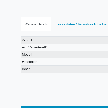
Weitere Details
Kontaktdaten / Verantwortliche Pe
Technisches
Wert
Art.-ID
Merkmal
ext. Varianten-ID
Modell
Hersteller
Inhalt