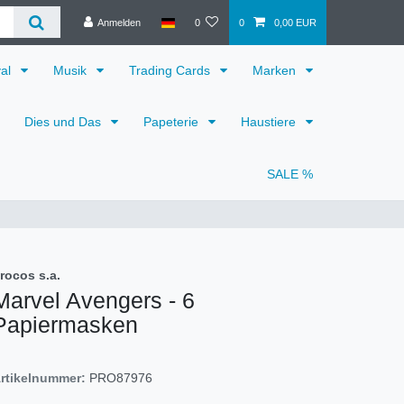
Anmelden
0
0
0,00 EUR
val
Musik
Trading Cards
Marken
Dies und Das
Papeterie
Haustiere
SALE %
rocos s.a.
Marvel Avengers - 6
Papiermasken
rtikelnummer:
PRO87976