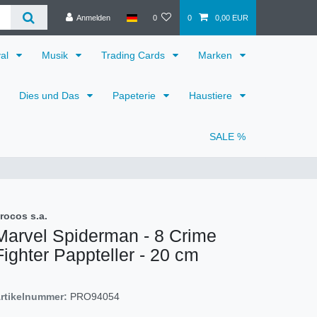
Anmelden
0
0
0,00 EUR
val
Musik
Trading Cards
Marken
Dies und Das
Papeterie
Haustiere
SALE %
rocos s.a.
Marvel Spiderman - 8 Crime
Fighter Pappteller - 20 cm
rtikelnummer:
PRO94054