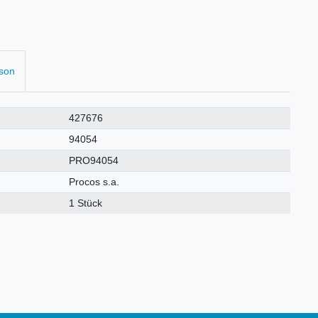
rson
427676
94054
PRO94054
Procos s.a.
1 Stück