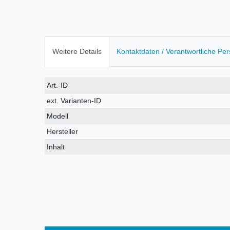
Weitere Details
Kontaktdaten / Verantwortliche Pe
Technisches
Wert
Art.-ID
Merkmal
ext. Varianten-ID
Modell
Hersteller
Inhalt