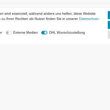
tionen
Wir versenden mit
en sind essenziell, während andere uns helfen, diese Website
erbund - rechtssicher verkaufen
 zu Ihren Rechten als Nutzer finden Sie in unserer
Daten­schutz­
kt-Kataloge
en
uns
er
Externe Medien
DHL Wunschzustellung
lsvertreter
anten
blicher Ankauf
rrufs­recht
Impressum
Daten­schutz­erklärung
AGB
Kont
gesellschaft mbH.