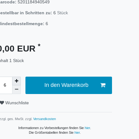
arcode:
5201184940549
estellbar in Schritten zu:
6
Stück
indestbestellmenge:
6
*
0,00 EUR
nhalt
1
Stück
In den Warenkorb
Wunschliste
 zzgl. ges. MwSt. zzgl.
Versandkosten
Informationen zu Vorbestellungen finden Sie
hier
.
Die Größentabellen finden Sie
hier
.