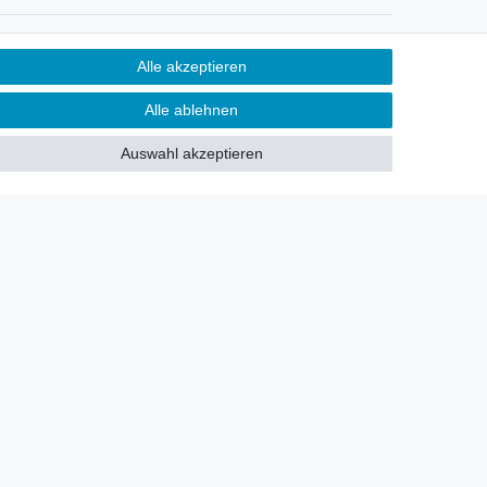
Newsletter
Alle akzeptieren
Sie möchten über neu eingetroffene
Alle ablehnen
Lagerware oder Neuheiten
allgemein informiert werden?
Auswahl akzeptieren
Dann melden Sie sich doch für
unseren Newsletter an.
Den Link finden Sie nachfolgend:
Newsletteranmeldung
!
akt