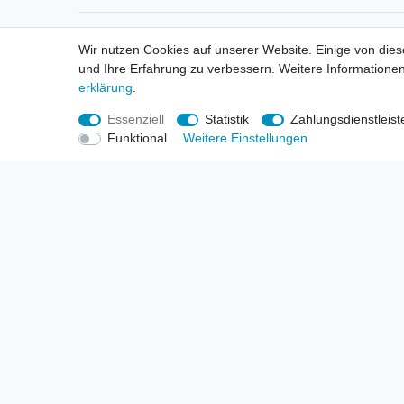
Informationen
Informa
Wir nutzen Cookies auf unserer Website. Einige von dies
Neukunden / New Accounts
Händl
und Ihre Erfahrung zu verbessern. Weitere Informationen
Zahlung
Produ
erklärung
.
Versandkosten
Mess
Entsorgungs- & Umweltbestimmungen
Über 
Essenziell
Statistik
Zahlungsdienstleist
Größentabellen
Hande
Funktional
Weitere Einstellungen
Kauf mit Rückgaberecht
Liefer
Unser Dropshipping Angebot
Gewer
Vorbestellungen Erklärung
Wide
© Copyright 2026 | Alle Rechte vorbehalten. HL-Handels