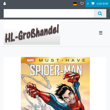
0
0,00 EUR
☰