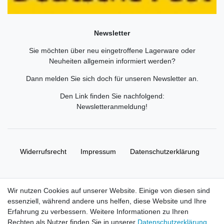
Newsletter
Sie möchten über neu eingetroffene Lagerware oder
Neuheiten allgemein informiert werden?
Dann melden Sie sich doch für unseren Newsletter an.
Den Link finden Sie nachfolgend:
Newsletteranmeldung
!
Widerrufs­recht
Impressum
Daten­schutz­erklärung
AGB
Kontakt
Wir nutzen Cookies auf unserer Website. Einige von diesen sind
essenziell, während andere uns helfen, diese Website und Ihre
© Copyright 2026 | Alle Rechte vorbehalten. HL-
Erfahrung zu verbessern. Weitere Informationen zu Ihren
Handelsgesellschaft mbH.
Rechten als Nutzer finden Sie in unserer
Daten­schutz­erklärung
.