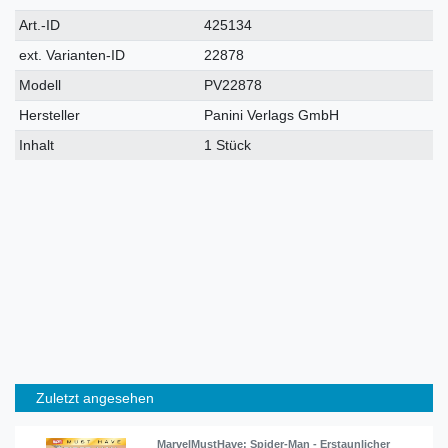
Technisches
Wert
Art.-ID
425134
Merkmal
ext. Varianten-ID
22878
Modell
PV22878
Hersteller
Panini Verlags GmbH
Inhalt
1 Stück
Zuletzt angesehen
MarvelMustHave: Spider-Man - Erstaunlicher